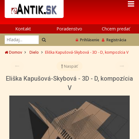
Kontakt
Poradenstvo
Chcem predať
Prihlásenie
Registrácia
Domov
Dielo
Eliška Kapušová-Skybová - 3D - D, kompozícia V
Naspäť
Eliška Kapušová-Skybová - 3D - D, kompozícia
V