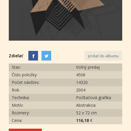
Zdieľať
pridať do albumu
Stav:
Voľný predaj
Číslo položky:
4506
Počet návštev:
14320
Rok:
2004
Technika:
Počítačová grafika
Motív:
Abstrakcia
Rozmery:
52 x 72 cm
Cena:
116,18
€