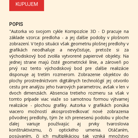
KUPUJEM
POPIS
"Autorka vo svojom cykle Kompozície 3D - D pracuje na
základe vzorca: predloha - a jej ďalšie podoby v plošnom
zobrazení. V tejto situácii však geometriu plošnej predlohy v
grafikách neodhaľuje a nevyčisťuje, pretože si za
východiskový bod zvolila vytvorené papierové objekty. Na
jednej strane majú čisté geometrické línie, a zároveň po
prvý raz tento východiskový bod pre ďalšie realizácie
disponuje aj tretím rozmerom. Zobrazenie objektov do
plochy prostredníctvom digitálnych technológií jej otvorilo
cestu pre analýzu jeho tvarových parametrov, avšak v len v
dvoch dimenziách. Absencia tretieho rozmeru sa však v
tomto prípade viac viaže so samotnou formou výtvarnej
realizácie - plochou grafiky. Autorka v grafikách ponúka
viacero možností akosprostredkovať nové zobrazenia
pôvodnej predlohy, tým že ich prenesenú podobu v ploche
ďalej variuje používajúc aj prvky tvaroslovia
konštruktivizmu, či optického umenia. Otáčaním,
posúvaním, či ich multiplikáciou tak vzniká množstvo