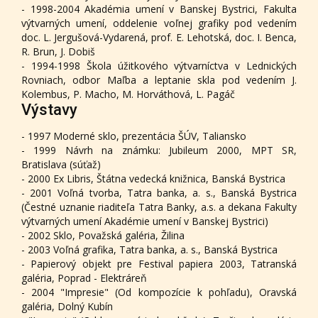
- 1998-2004 Akadémia umení v Banskej Bystrici, Fakulta
výtvarných umení, oddelenie voľnej grafiky pod vedením
doc. L. Jergušová-Vydarená, prof. E. Lehotská, doc. I. Benca,
R. Brun, J. Dobiš
- 1994-1998 Škola úžitkového výtvarníctva v Lednických
Rovniach, odbor Maľba a leptanie skla pod vedením J.
Kolembus, P. Macho, M. Horváthová, L. Pagáč
Výstavy
- 1997 Moderné sklo, prezentácia ŠÚV, Taliansko
- 1999 Návrh na známku: Jubileum 2000, MPT SR,
Bratislava (súťaž)
- 2000 Ex Libris, Štátna vedecká knižnica, Banská Bystrica
- 2001 Voľná tvorba, Tatra banka, a. s., Banská Bystrica
(Čestné uznanie riaditeľa Tatra Banky, a.s. a dekana Fakulty
výtvarných umení Akadémie umení v Banskej Bystrici)
- 2002 Sklo, Považská galéria, Žilina
- 2003 Voľná grafika, Tatra banka, a. s., Banská Bystrica
- Papierový objekt pre Festival papiera 2003, Tatranská
galéria, Poprad - Elektráreň
- 2004 "Impresie" (Od kompozície k pohľadu), Oravská
galéria, Dolný Kubín