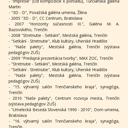
- "Impresie" (Od kompozície k pohľadu), Turčianska galéria
Martin
- "3D - D", Považská galéria umenia, Žilina
- 2005 "3D - D", CC Centrum, Bratislava
- 2007 "Horizonty súčasnosti III.", Galéria M. A.
Bazovského, Trenčín
- 2008 "Stretnutie - Setkání", Mestská galéria, Trenčín
- "Setkání - Stretnutie", Klub kultúry, Uherské Hradište
- "Naše palety", Mestská galéria, Trenčín (výstava
pedagógov ZUŠ)
- 2009 "Predajná prezentácia tvorby", MAX ZOC, Trenčín
- "Stretnutie - Setkání", Mestská galéria, Trenčín
- "Setkání - Stretnutie", Klub kultúry, Uherské Hradište
- "Naše palety", Mestská galéria, Trenčín (výstava
pedagógov ZUŠ)
- "15. výtvarný salón Trenčianskeho kraja", synagóga,
Trenčín
- 2010 "Naše palety", Centrum rozvoja mesta, Trenčín
(výstava pedagógov ZUŠ)
- "Umelecká Beseda Slovenská 1990 - 2010", Dom umenia,
Bratislava
- "16. výtvarný salón Trenčianskeho kraja", synagóga,
Trenčín