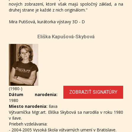
nových zobrazení, ktoré však majú spoločný základ, a na
druhej strane je každé z nich originálom."
Mira Putišová, kurátorka výstavy 3D - D
Eliška Kapušová-Skybová
(1980-)
ZOBRAZIŤ SIGNATÚRY
Dátum narodenia:
1980
Miesto narodenia:
Ilava
Výtvarníčka Mgr.art. Eliška Skybová sa narodila v roku 1980
v Ilave.
Priebeh vzdelávania:
- 2004-2005 Vysoká škola výtvarných umení v Bratislave.