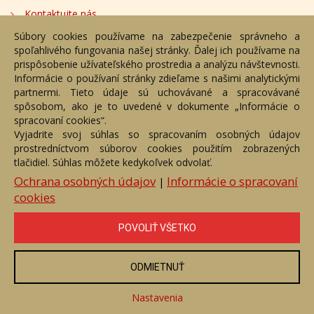
Kontaktujte nás
Súbory cookies používame na zabezpečenie správneho a
Bezplatné poradenstvo
spoľahlivého fungovania našej stránky. Ďalej ich používame na
Adresa
prispôsobenie užívateľského prostredia a analýzu návštevnosti.
Informácie o používaní stránky zdieľame s našimi analytickými
partnermi. Tieto údaje sú uchovávané a spracovávané
Nižný Hrušov 333, 094 22,
spôsobom, ako je to uvedené v dokumente „Informácie o
Slovenská republika
spracovaní cookies“.
Vyjadrite svoj súhlas so spracovaním osobných údajov
+421 905 356 921
prostredníctvom súborov cookies použitím zobrazených
+421 905 959 101
tlačidiel. Súhlas môžete kedykoľvek odvolať.
eantik@eantik.sk
Ochrana osobných údajov
Informácie o spracovaní
|
cookies
Úvod
Návod
Cenník
Obchodné podmienky
POVOLIŤ VŠETKO
Ochrana os. údajov
Kontakt
Bezplatné poradenstvo
Biografie autorov
ODMIETNUŤ
eAntik.sk © 2007 - 2026
Akékoľvek používanie obrazových a textových súčastí tejto stránky je
podmienené výslovným súhlasom jej vlastníka. Všetky práva sú
Nastavenia
vyhradené.