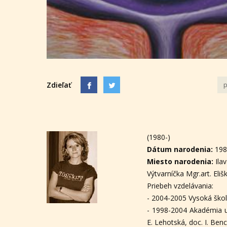
Zdieľať
p
(1980-)
Dátum narodenia:
19
Miesto narodenia:
Ila
Výtvarníčka Mgr.art. Eliš
Priebeh vzdelávania:
- 2004-2005 Vysoká škol
- 1998-2004 Akadémia um
E. Lehotská, doc. I. Benc