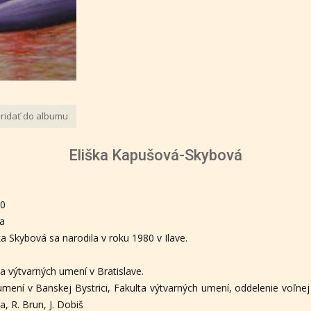
ridať do albumu
Eliška Kapušová-Skybová
80
va
ka Skybová sa narodila v roku 1980 v Ilave.
a výtvarných umení v Bratislave.
ení v Banskej Bystrici, Fakulta výtvarných umení, oddelenie voľnej 
a, R. Brun, J. Dobiš