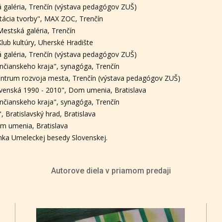
á galéria, Trenčín (výstava pedagógov ZUŠ)
tácia tvorby", MAX ZOC, Trenčín
 Mestská galéria, Trenčín
 Klub kultúry, Uherské Hradište
á galéria, Trenčín (výstava pedagógov ZUŠ)
enčianskeho kraja", synagóga, Trenčín
Centrum rozvoja mesta, Trenčín (výstava pedagógov ZUŠ)
venská 1990 - 2010", Dom umenia, Bratislava
enčianskeho kraja", synagóga, Trenčín
 Bratislavský hrad, Bratislava
om umenia, Bratislava
nka Umeleckej besedy Slovenskej.
Autorove diela v priamom predaji