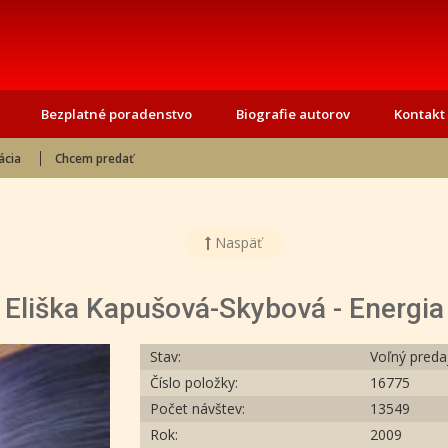
Bezplatné poradenstvo
Biografie autorov
Kontakt
ácia
Chcem predať
Naspäť
Eliška Kapušová-Skybová - Energia
Stav:
Voľný preda
Číslo položky:
16775
Počet návštev:
13549
Rok:
2009