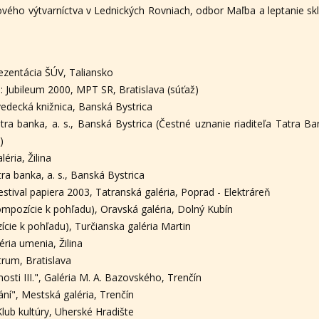
ového výtvarníctva v Lednických Rovniach, odbor Maľba a leptanie s
ezentácia ŠÚV, Taliansko
 Jubileum 2000, MPT SR, Bratislava (súťaž)
 vedecká knižnica, Banská Bystrica
tra banka, a. s., Banská Bystrica (Čestné uznanie riaditeľa Tatra B
)
éria, Žilina
tra banka, a. s., Banská Bystrica
estival papiera 2003, Tatranská galéria, Poprad - Elektráreň
ompozície k pohľadu), Oravská galéria, Dolný Kubín
cie k pohľadu), Turčianska galéria Martin
éria umenia, Žilina
trum, Bratislava
osti III.", Galéria M. A. Bazovského, Trenčín
ání", Mestská galéria, Trenčín
 Klub kultúry, Uherské Hradište