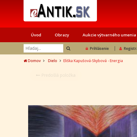
Úvod
Obrazy
Aukcie výtvarného umenia
Prihlásenie
Registr
Domov
Dielo
Eliška Kapušová-Skybová - Energia
Predošlá položka