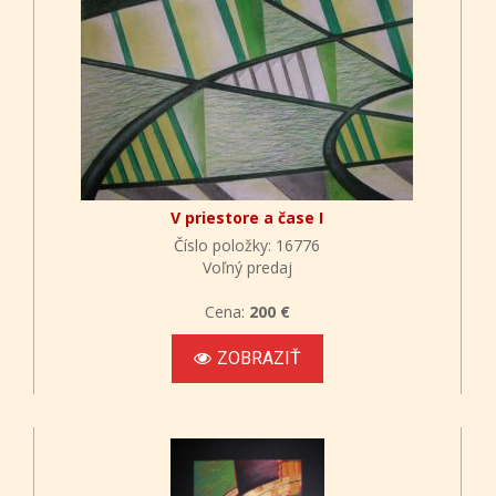
V priestore a čase I
Číslo položky: 16776
Voľný predaj
Cena:
200 €
ZOBRAZIŤ