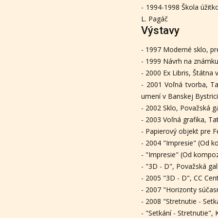
- 1994-1998 Škola úžitk
L. Pagáč
Výstavy
- 1997 Moderné sklo, pr
- 1999 Návrh na známku:
- 2000 Ex Libris, Štátna
- 2001 Voľná tvorba, Ta
umení v Banskej Bystrici
- 2002 Sklo, Považská gal
- 2003 Voľná grafika, Ta
- Papierový objekt pre F
- 2004 "Impresie" (Od k
- "Impresie" (Od kompozí
- "3D - D", Považská gal
- 2005 "3D - D", CC Cen
- 2007 "Horizonty súčasn
- 2008 "Stretnutie - Setk
- "Setkání - Stretnutie",