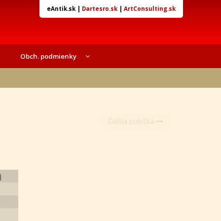
eAntik.sk
|
Dartesro.sk
|
ArtConsulting.sk
Obch. podmienky
Ďalšia položka
j