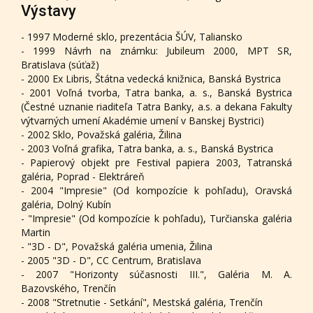
Výstavy
- 1997 Moderné sklo, prezentácia ŠÚV, Taliansko
- 1999 Návrh na známku: Jubileum 2000, MPT SR,
Bratislava (súťaž)
- 2000 Ex Libris, Štátna vedecká knižnica, Banská Bystrica
- 2001 Voľná tvorba, Tatra banka, a. s., Banská Bystrica
(Čestné uznanie riaditeľa Tatra Banky, a.s. a dekana Fakulty
výtvarných umení Akadémie umení v Banskej Bystrici)
- 2002 Sklo, Považská galéria, Žilina
- 2003 Voľná grafika, Tatra banka, a. s., Banská Bystrica
- Papierový objekt pre Festival papiera 2003, Tatranská
galéria, Poprad - Elektráreň
- 2004 "Impresie" (Od kompozície k pohľadu), Oravská
galéria, Dolný Kubín
- "Impresie" (Od kompozície k pohľadu), Turčianska galéria
Martin
- "3D - D", Považská galéria umenia, Žilina
- 2005 "3D - D", CC Centrum, Bratislava
- 2007 "Horizonty súčasnosti III.", Galéria M. A.
Bazovského, Trenčín
- 2008 "Stretnutie - Setkání", Mestská galéria, Trenčín