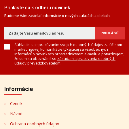
Prihláste sa k odberu noviniek
Budeme Vám zasielať informácie o nových aukciách a dielach.
Súhlasím so spracúvaním svojich osobných údajov za účelom
marketingovej komunikácie týkajúcej sa všeobecných
informácií o novinkách prostredníctvom e-mailu a potvrdzujem,
že som sa oboznámil so
zásadami spracovania osobných
údajov
prevádzkovateľom.
Informácie
Cenník
Návod
Ochrana osobných údajov