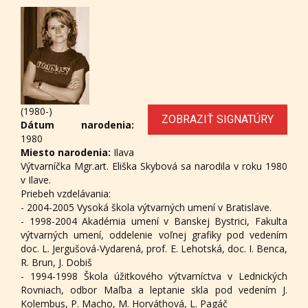
(1980-)
ZOBRAZIŤ SIGNATÚRY
Dátum narodenia:
1980
Miesto narodenia:
Ilava
Výtvarníčka Mgr.art. Eliška Skybová sa narodila v roku 1980
v Ilave.
Priebeh vzdelávania:
- 2004-2005 Vysoká škola výtvarných umení v Bratislave.
- 1998-2004 Akadémia umení v Banskej Bystrici, Fakulta
výtvarných umení, oddelenie voľnej grafiky pod vedením
doc. L. Jergušová-Vydarená, prof. E. Lehotská, doc. I. Benca,
R. Brun, J. Dobiš
- 1994-1998 Škola úžitkového výtvarníctva v Lednických
Rovniach, odbor Maľba a leptanie skla pod vedením J.
Kolembus, P. Macho, M. Horváthová, L. Pagáč