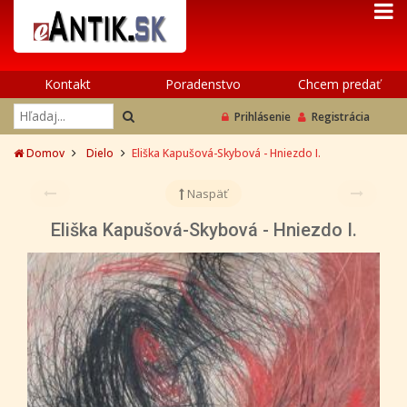
Kontakt
Poradenstvo
Chcem predať
Prihlásenie
Registrácia
Domov
Dielo
Eliška Kapušová-Skybová - Hniezdo I.
Naspäť
Eliška Kapušová-Skybová - Hniezdo I.