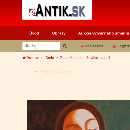
Úvod
Obrazy
Aukcie výtvarného umenia
Prihlásenie
Registr
Domov
Dielo
Zsolt Malasits - Strážni anjeli 6.
Predošlá položka