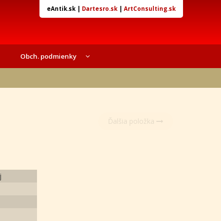
eAntik.sk
|
Dartesro.sk
|
ArtConsulting.sk
Obch. podmienky
Ďalšia položka
j