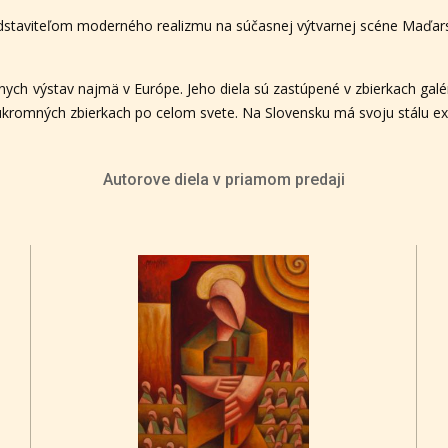
dstaviteľom moderného realizmu na súčasnej výtvarnej scéne Maďar
nych výstav najmä v Európe. Jeho diela sú zastúpené v zbierkach galé
 súkromných zbierkach po celom svete. Na Slovensku má svoju stálu ex
Autorove diela v priamom predaji