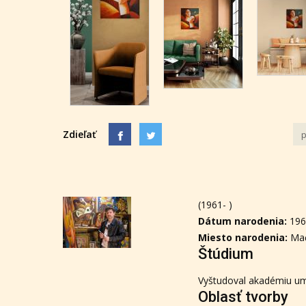
Zdieľať
p
(1961- )
Dátum narodenia:
19
Miesto narodenia:
Ma
Štúdium
Vyštudoval akadémiu ume
Oblasť tvorby