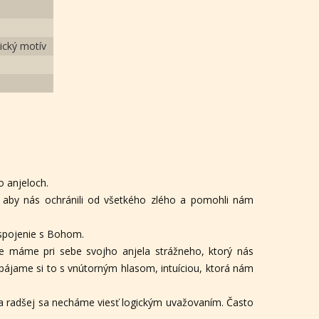
lický motív
o anjeloch.
, aby nás ochránili od všetkého zlého a pomohli nám
spojenie s Bohom.
že máme pri sebe svojho anjela strážneho, ktorý nás
pájame si to s vnútorným hlasom, intuíciou, ktorá nám
a radšej sa necháme viesť logickým uvažovaním. Často