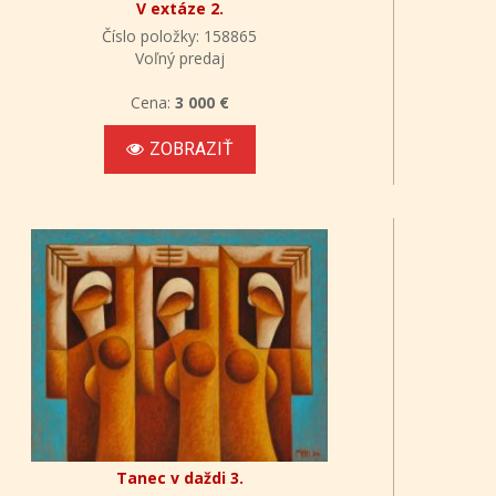
V extáze 2.
Číslo položky: 158865
Voľný predaj
Cena:
3 000 €
ZOBRAZIŤ
Tanec v daždi 3.