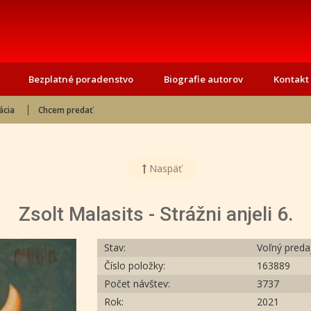
Bezplatné poradenstvo
Biografie autorov
Kontakt
ácia
Chcem predať
Naspäť
Zsolt Malasits - Strážni anjeli 6.
Stav:
Voľný preda
Číslo položky:
163889
Počet návštev:
3737
Rok:
2021