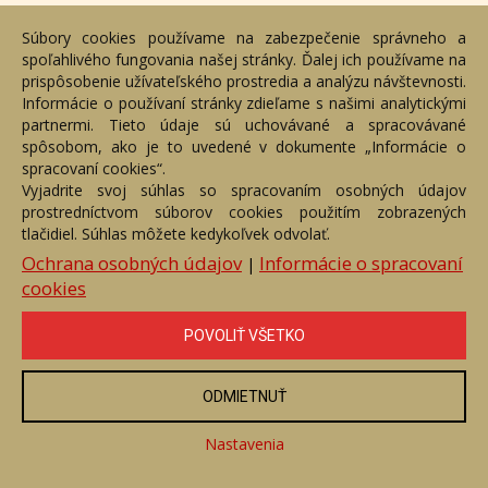
Cena:
1 590 €
Súbory cookies používame na zabezpečenie správneho a
spoľahlivého fungovania našej stránky. Ďalej ich používame na
ZOBRAZIŤ
prispôsobenie užívateľského prostredia a analýzu návštevnosti.
Informácie o používaní stránky zdieľame s našimi analytickými
partnermi. Tieto údaje sú uchovávané a spracovávané
spôsobom, ako je to uvedené v dokumente „Informácie o
spracovaní cookies“.
Vyjadrite svoj súhlas so spracovaním osobných údajov
prostredníctvom súborov cookies použitím zobrazených
tlačidiel. Súhlas môžete kedykoľvek odvolať.
Ochrana osobných údajov
Informácie o spracovaní
|
cookies
POVOLIŤ VŠETKO
Osudová plavba
ODMIETNUŤ
Číslo položky: 143643
Voľný predaj
Nastavenia
Cena:
2 600 €