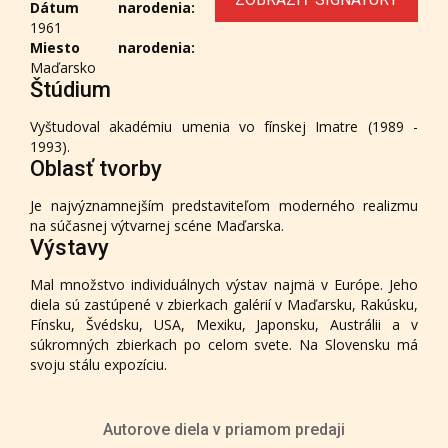
Dátum narodenia:
1961
Miesto narodenia:
Maďarsko
Štúdium
Vyštudoval akadémiu umenia vo fínskej Imatre (1989 -
1993).
Oblasť tvorby
Je najvýznamnejším predstaviteľom moderného realizmu
na súčasnej výtvarnej scéne Maďarska.
Výstavy
Mal množstvo individuálnych výstav najmä v Európe. Jeho
diela sú zastúpené v zbierkach galérií v Maďarsku, Rakúsku,
Fínsku, Švédsku, USA, Mexiku, Japonsku, Austrálii a v
súkromných zbierkach po celom svete. Na Slovensku má
svoju stálu expozíciu.
Autorove diela v priamom predaji