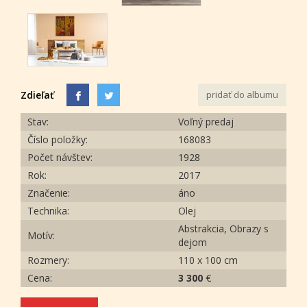
Zdieľať
pridať do albumu
Stav:
Voľný predaj
Číslo položky:
168083
Počet návštev:
1928
Rok:
2017
Značenie:
áno
Technika:
Olej
Abstrakcia, Obrazy s
Motív:
dejom
Rozmery:
110 x 100 cm
Cena:
3 300
€