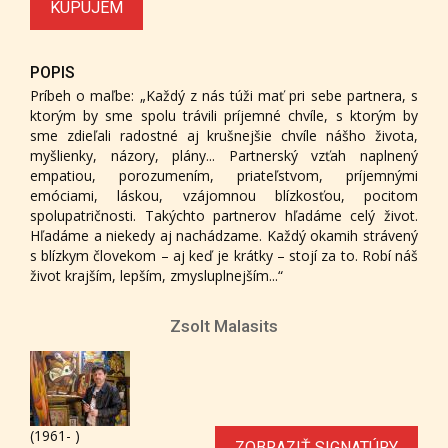
KUPUJEM
POPIS
Príbeh o maľbe: „Každý z nás túži mať pri sebe partnera, s
ktorým by sme spolu trávili príjemné chvíle, s ktorým by
sme zdieľali radostné aj krušnejšie chvíle nášho života,
myšlienky, názory, plány... Partnerský vzťah naplnený
empatiou, porozumením, priateľstvom, príjemnými
emóciami, láskou, vzájomnou blízkosťou, pocitom
spolupatričnosti. Takýchto partnerov hľadáme celý život.
Hľadáme a niekedy aj nachádzame. Každý okamih strávený
s blízkym človekom – aj keď je krátky – stojí za to. Robí náš
život krajším, lepším, zmysluplnejším...“
Zsolt Malasits
(1961- )
ZOBRAZIŤ SIGNATÚRY