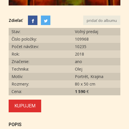
Zdieľať
pridať do albumu
Stav:
Voľný predaj
Číslo položky:
109968
Počet návštev:
10235
Rok:
2018
Značenie:
ano
Technika:
Olej
Motív:
Portrét, Krajina
Rozmery:
80 x 50 cm
Cena:
1 590
€
KUPUJEM
POPIS