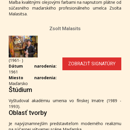
Maľba kvalitnými olejovými farbami na napnutom plátne od
súčasného maďarského profesionálneho umelca Zsolta
Malasitsa.
Zsolt Malasits
(1961- )
ZOBRAZIŤ SIGNATÚRY
Dátum narodenia:
1961
Miesto narodenia:
Maďarsko
Štúdium
Vyštudoval akadémiu umenia vo fínskej Imatre (1989 -
1993).
Oblasť tvorby
Je najvýznamnejším predstaviteľom moderného realizmu
na súčasnej výtvarnej scéne Maďarska.