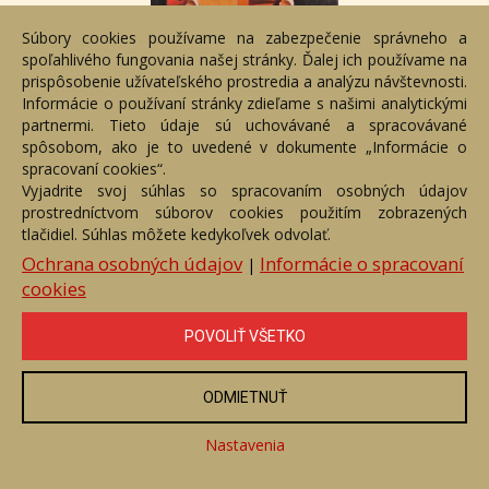
Súbory cookies používame na zabezpečenie správneho a
spoľahlivého fungovania našej stránky. Ďalej ich používame na
prispôsobenie užívateľského prostredia a analýzu návštevnosti.
Informácie o používaní stránky zdieľame s našimi analytickými
partnermi. Tieto údaje sú uchovávané a spracovávané
Osudová plavba
spôsobom, ako je to uvedené v dokumente „Informácie o
Číslo položky: 143643
spracovaní cookies“.
Voľný predaj
Vyjadrite svoj súhlas so spracovaním osobných údajov
prostredníctvom súborov cookies použitím zobrazených
Cena:
2 600 €
tlačidiel. Súhlas môžete kedykoľvek odvolať.
Ochrana osobných údajov
Informácie o spracovaní
|
ZOBRAZIŤ
cookies
POVOLIŤ VŠETKO
ODMIETNUŤ
Nastavenia