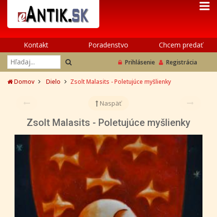
Kontakt
Poradenstvo
Chcem predať
Prihlásenie
Registrácia
Domov
Dielo
Zsolt Malasits - Poletujúce myšlienky
Naspäť
Zsolt Malasits - Poletujúce myšlienky