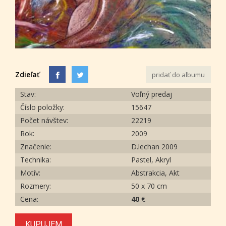
Zdieľať
pridať do albumu
Stav:
Voľný predaj
Číslo položky:
15647
Počet návštev:
22219
Rok:
2009
Značenie:
D.lechan 2009
Technika:
Pastel, Akryl
Motív:
Abstrakcia, Akt
Rozmery:
50 x 70 cm
Cena:
40
€
KUPUJEM