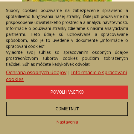
Súbory cookies používame na zabezpečenie správneho a
spoľahlivého fungovania našej stránky. Ďalej ich používame na
prispôsobenie užívateľského prostredia a analýzu návštevnosti.
Informácie o používaní stránky zdieľame s našimi analytickými
partnermi. Tieto údaje sú uchovávané a spracovávané
spôsobom, ako je to uvedené v dokumente „Informácie o
Pole so slnečným kvetom
spracovaní cookies“.
Vyjadrite svoj súhlas so spracovaním osobných údajov
Číslo položky: 9795
prostredníctvom súborov cookies použitím zobrazených
Voľný predaj
tlačidiel. Súhlas môžete kedykoľvek odvolať.
Cena:
73,03 €
Ochrana osobných údajov
Informácie o spracovaní
|
cookies
ZOBRAZIŤ
POVOLIŤ VŠETKO
ODMIETNUŤ
Nastavenia