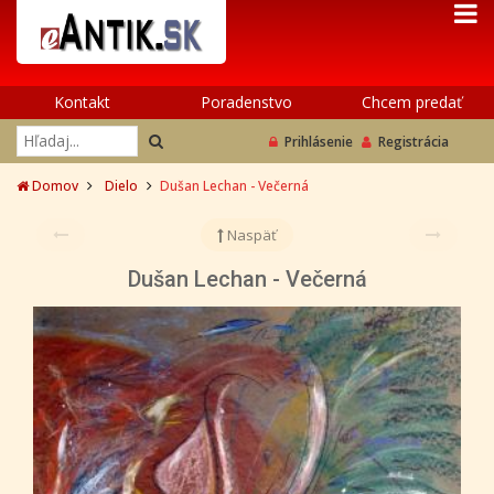
Kontakt
Poradenstvo
Chcem predať
Prihlásenie
Registrácia
Domov
Dielo
Dušan Lechan - Večerná
Naspäť
Dušan Lechan - Večerná