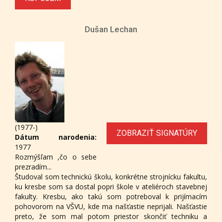
Dušan Lechan
(1977-)
ZOBRAZIŤ SIGNATÚRY
Dátum narodenia:
1977
Rozmýšľam ,čo o sebe
prezradím...
Študoval som technickú školu, konkrétne strojnícku fakultu,
ku kresbe som sa dostal popri škole v ateliéroch stavebnej
fakulty. Kresbu, ako takú som potreboval k prijímacím
pohovorom na VŠVU, kde ma našťastie neprijali. Našťastie
preto, že som mal potom priestor skončiť techniku a