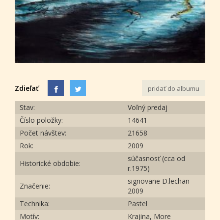
Zdieľať
pridať do albumu
Stav:
Voľný predaj
Číslo položky:
14641
Počet návštev:
21658
Rok:
2009
súčasnosť (cca od
Historické obdobie:
r.1975)
signovane D.lechan
Značenie:
2009
Technika:
Pastel
Motív:
Krajina, More