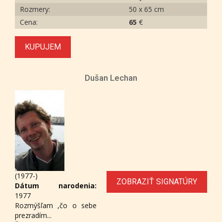
Rozmery:
50 x 65 cm
Cena:
65
€
KUPUJEM
Dušan Lechan
(1977-)
ZOBRAZIŤ SIGNATÚRY
Dátum narodenia:
1977
Rozmýšľam ,čo o sebe
prezradím...