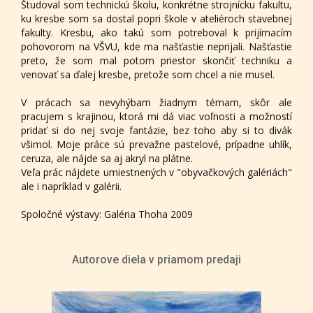
Študoval som technickú školu, konkrétne strojnícku fakultu,
ku kresbe som sa dostal popri škole v ateliéroch stavebnej
fakulty. Kresbu, ako takú som potreboval k prijímacím
pohovorom na VŠVU, kde ma našťastie neprijali. Našťastie
preto, že som mal potom priestor skončiť techniku a
venovať sa ďalej kresbe, pretože som chcel a nie musel.
V prácach sa nevyhýbam žiadnym témam, skôr ale
pracujem s krajinou, ktorá mi dá viac voľnosti a možností
pridať si do nej svoje fantázie, bez toho aby si to divák
všimol. Moje práce sú prevažne pastelové, prípadne uhlík,
ceruza, ale nájde sa aj akryl na plátne.
Veľa prác nájdete umiestnených v "obyvačkových galériách"
ale i napríklad v galérii.
Spoločné výstavy: Galéria Thoha 2009
Autorove diela v priamom predaji