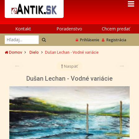
Kontakt
Poradenstvo
Chcem predať
Prihlásenie
Registrácia
Domov
Dielo
Dušan Lechan - Vodné variácie
Naspäť
Dušan Lechan - Vodné variácie