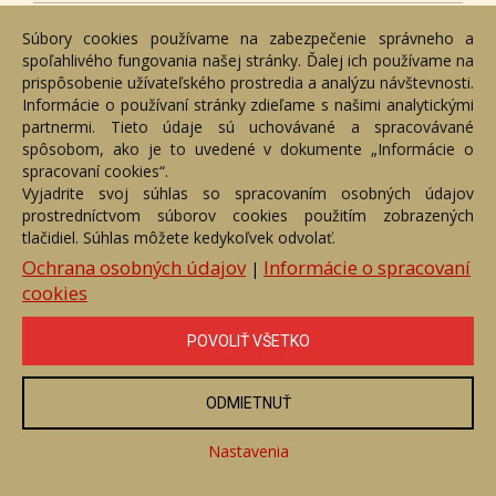
Súbory cookies používame na zabezpečenie správneho a
spoľahlivého fungovania našej stránky. Ďalej ich používame na
prispôsobenie užívateľského prostredia a analýzu návštevnosti.
Informácie o používaní stránky zdieľame s našimi analytickými
partnermi. Tieto údaje sú uchovávané a spracovávané
spôsobom, ako je to uvedené v dokumente „Informácie o
spracovaní cookies“.
Vyjadrite svoj súhlas so spracovaním osobných údajov
prostredníctvom súborov cookies použitím zobrazených
tlačidiel. Súhlas môžete kedykoľvek odvolať.
Ochrana osobných údajov
Informácie o spracovaní
|
Pole so slnečným kvetom
cookies
Číslo položky: 9795
Voľný predaj
POVOLIŤ VŠETKO
Cena:
73,03 €
ODMIETNUŤ
ZOBRAZIŤ
Nastavenia