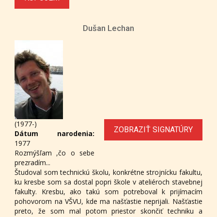
Dušan Lechan
(1977-)
ZOBRAZIŤ SIGNATÚRY
Dátum narodenia:
1977
Rozmýšľam ,čo o sebe
prezradím...
Študoval som technickú školu, konkrétne strojnícku fakultu,
ku kresbe som sa dostal popri škole v ateliéroch stavebnej
fakulty. Kresbu, ako takú som potreboval k prijímacím
pohovorom na VŠVU, kde ma našťastie neprijali. Našťastie
preto, že som mal potom priestor skončiť techniku a