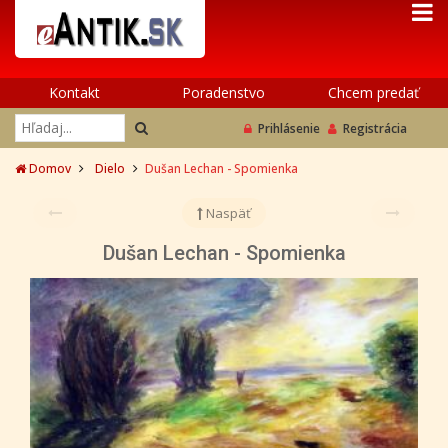
Kontakt
Poradenstvo
Chcem predať
Prihlásenie
Registrácia
Domov
Dielo
Dušan Lechan - Spomienka
Naspäť
Dušan Lechan - Spomienka