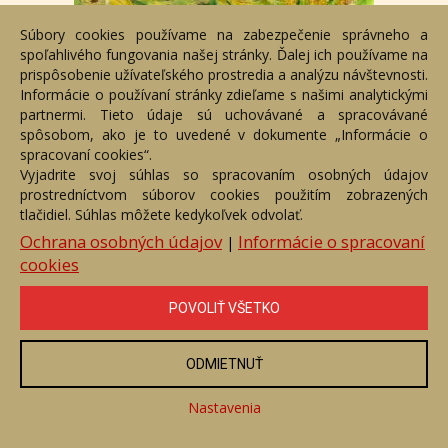
Súbory cookies používame na zabezpečenie správneho a
spoľahlivého fungovania našej stránky. Ďalej ich používame na
prispôsobenie užívateľského prostredia a analýzu návštevnosti.
Informácie o používaní stránky zdieľame s našimi analytickými
partnermi. Tieto údaje sú uchovávané a spracovávané
spôsobom, ako je to uvedené v dokumente „Informácie o
Pole so slnečným kvetom
spracovaní cookies“.
Číslo položky: 9795
Vyjadrite svoj súhlas so spracovaním osobných údajov
Voľný predaj
prostredníctvom súborov cookies použitím zobrazených
tlačidiel. Súhlas môžete kedykoľvek odvolať.
Cena:
73,03 €
Ochrana osobných údajov
Informácie o spracovaní
|
cookies
ZOBRAZIŤ
POVOLIŤ VŠETKO
ODMIETNUŤ
Nastavenia