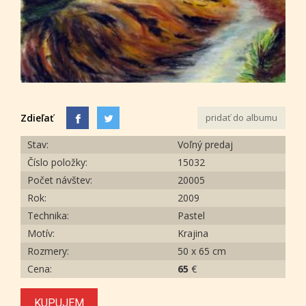
Zdieľať
pridať do albumu
Stav:
Voľný predaj
Číslo položky:
15032
Počet návštev:
20005
Rok:
2009
Technika:
Pastel
Motív:
Krajina
Rozmery:
50 x 65 cm
Cena:
65
€
KUPUJEM