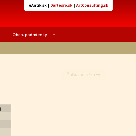
eAntik.sk
|
Dartesro.sk
|
ArtConsulting.sk
Obch. podmienky
Ďalšia položka
j