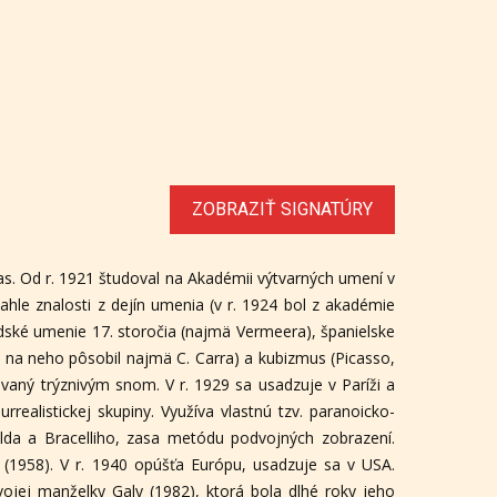
ZOBRAZIŤ SIGNATÚRY
eas. Od r. 1921 študoval na Akadémii výtvarných umení v
ahle znalosti z dejín umenia (v r. 1924 bol z akadémie
ndské umenie 17. storočia (najmä Vermeera), španielske
5 na neho pôsobil najmä C. Carra) a kubizmus (Picasso,
rovaný trýznivým snom. V r. 1929 sa usadzuje v Paríži a
ealistickej skupiny. Využíva vlastnú tzv. paranoicko-
olda a Bracelliho, zasa metódu podvojných zobrazení.
 (1958). V r. 1940 opúšťa Európu, usadzuje sa v USA.
vojej manželky Galy (1982), ktorá bola dlhé roky jeho