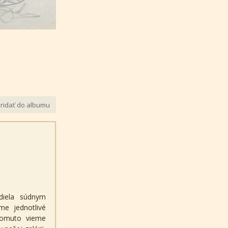
ridať do albumu
diela súdnym
me jednotlivé
 tomuto vieme