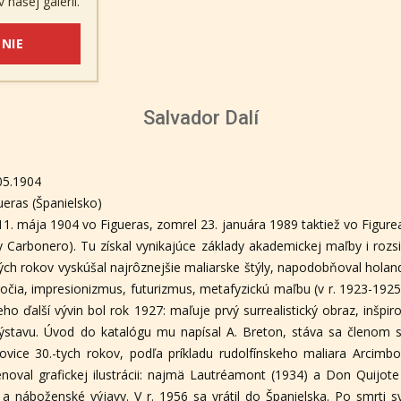
 našej galérii.
NIE
Salvador Dalí
05.1904
ueras (Španielsko)
 11. mája 1904 vo Figueras, zomrel 23. januára 1989 taktiež vo Figur
 Carbonero). Tu získal vynikajúce základy akademickej maľby i rozsi
ných rokov vyskúšal najrôznejšie maliarske štýly, napodobňoval hola
oročia, impresionizmus, futurizmus, metafyzickú maľbu (v r. 1923-192
eho ďalší vývin bol rok 1927: maľuje prvý surrealistický obraz, inšpi
ýstavu. Úvod do katalógu mu napísal A. Breton, stáva sa členom surr
lovice 30.-tych rokov, podľa príkladu rudolfínskeho maliara Arcimb
noval grafickej ilustrácii: najmä Lautréamont (1934) a Don Quijote
 náboženské výjavy. V r. 1956 sa vrátil do Španielska. Po smrti s