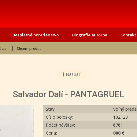
Bezplatné poradenstvo
Biografie autorov
Kontakt
ácia
Chcem predať
Naspäť
Salvador Dalí - PANTAGRUEL
Stav:
Voľný preda
Číslo položky:
102128
Počet návštev:
6761
Cena:
800
€