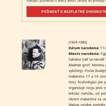
odkúpiť, ponúknuť v aukcii alebo zaradiť do predaja v
POŽIADAŤ O BEZPLATNÉ OHODNOTE
(1904-1989)
Dátum narodenia:
11.
Miesto narodenia:
Fig
Salvator Dalí sa narodil
Madride (prof. Morena y
vylúčený). Počas študij
maliarstvo 17. a 19. st
Gris). Rozhodujúci pre j
organizuje svoju prvú v
kritickú metódu, od po
Okrem maliarstva sa ve
Maľuje módne portréty a