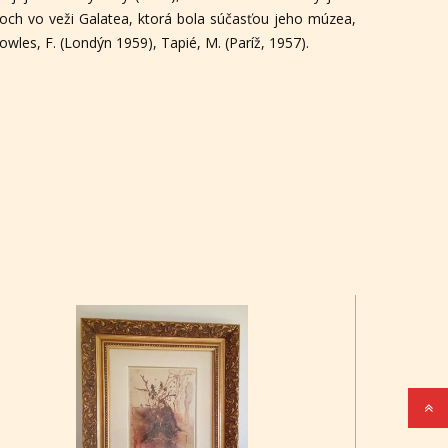
rokoch vo veži Galatea, ktorá bola súčasťou jeho múzea,
owles, F. (Londýn 1959), Tapié, M. (Paríž, 1957).