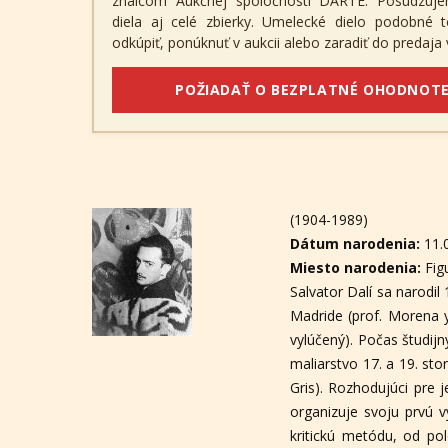
znalcom Aukčnej spoločnosti DARTE. Posudzuje
diela aj celé zbierky. Umelecké dielo podobné
odkúpiť, ponúknuť v aukcii alebo zaradiť do predaja v
POŽIADAŤ O BEZPLATNÉ OHODNOTE
(1904-1989)
Dátum narodenia:
11.
Miesto narodenia:
Fig
Salvator Dalí sa narodil
Madride (prof. Morena y
vylúčený). Počas študij
maliarstvo 17. a 19. st
Gris). Rozhodujúci pre j
organizuje svoju prvú v
kritickú metódu, od po