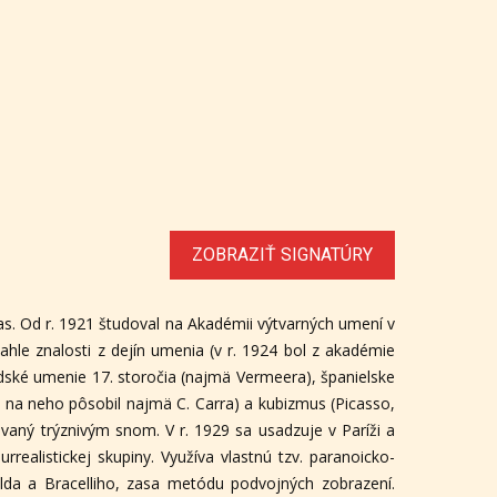
ZOBRAZIŤ SIGNATÚRY
eas. Od r. 1921 študoval na Akadémii výtvarných umení v
ahle znalosti z dejín umenia (v r. 1924 bol z akadémie
ndské umenie 17. storočia (najmä Vermeera), španielske
5 na neho pôsobil najmä C. Carra) a kubizmus (Picasso,
rovaný trýznivým snom. V r. 1929 sa usadzuje v Paríži a
ealistickej skupiny. Využíva vlastnú tzv. paranoicko-
olda a Bracelliho, zasa metódu podvojných zobrazení.