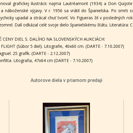
noval grafickej ilustrácii: najmä Lautréamont (1934) a Don Quijote
 náboženské výjavy. V r. 1956 sa vrátil do Španielska. Po smrti s
sychicky upadal a strácal chuť tvoriť. Vo Figueras žil v posledných 
zomrel. Dalí odkázal celé svoje dielo španielskému štátu. Literatúra: C
 CENY DIEL S. DALÍHO NA SLOVENSKÝCH AUKCIÁCH:
FLIGHT (Súbor 5 diel). Litografie, 40x60 cm. (DARTE - 7.10.2007)
gruel. 25 grafík. (DARTE - 2.12.2007)
confitta. Litografia, 47x64 cm (DARTE - 7.10.2007)
Autorove diela v priamom predaji