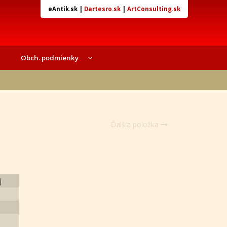
eAntik.sk
|
Dartesro.sk
|
ArtConsulting.sk
Obch. podmienky
Ďalšia položka
j