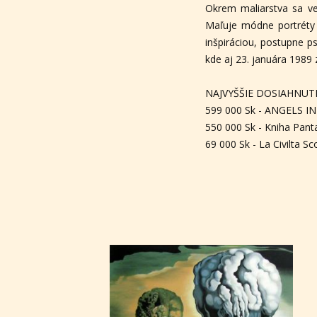
Okrem maliarstva sa ve
Maľuje módne portréty a
inšpiráciou, postupne p
kde aj 23. januára 1989 
NAJVYŠŠIE DOSIAHNUTÉ
599 000 Sk - ANGELS IN 
550 000 Sk - Kniha Panta
69 000 Sk - La Civilta S