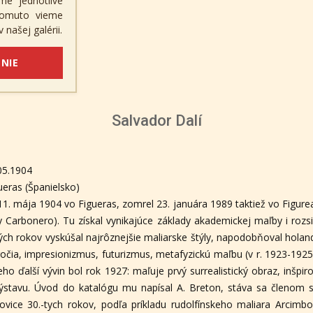
me jednotlivé
 tomuto vieme
 našej galérii.
NIE
Salvador Dalí
05.1904
ueras (Španielsko)
 11. mája 1904 vo Figueras, zomrel 23. januára 1989 taktiež vo Figur
 Carbonero). Tu získal vynikajúce základy akademickej maľby i rozsi
ných rokov vyskúšal najrôznejšie maliarske štýly, napodobňoval hola
oročia, impresionizmus, futurizmus, metafyzickú maľbu (v r. 1923-192
eho ďalší vývin bol rok 1927: maľuje prvý surrealistický obraz, inšpi
ýstavu. Úvod do katalógu mu napísal A. Breton, stáva sa členom surr
lovice 30.-tych rokov, podľa príkladu rudolfínskeho maliara Arcimb