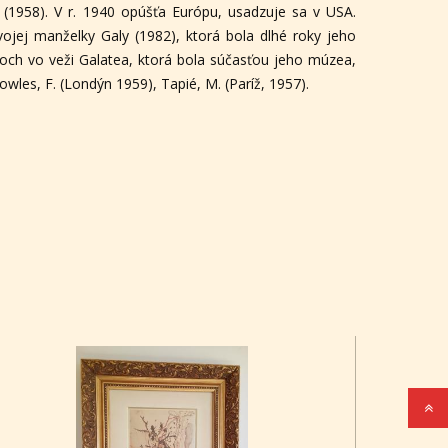
 (1958). V r. 1940 opúšťa Európu, usadzuje sa v USA.
vojej manželky Galy (1982), ktorá bola dlhé roky jeho
rokoch vo veži Galatea, ktorá bola súčasťou jeho múzea,
owles, F. (Londýn 1959), Tapié, M. (Paríž, 1957).