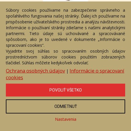
Vytratená osoba
Súbory cookies používame na zabezpečenie správneho a
Číslo položky: 140631
spoľahlivého fungovania našej stránky. Ďalej ich používame na
Voľný predaj
prispôsobenie užívateľského prostredia a analýzu návštevnosti.
Informácie o používaní stránky zdieľame s našimi analytickými
Cena:
700 €
partnermi. Tieto údaje sú uchovávané a spracovávané
spôsobom, ako je to uvedené v dokumente „Informácie o
ZOBRAZIŤ
spracovaní cookies“.
Vyjadrite svoj súhlas so spracovaním osobných údajov
prostredníctvom súborov cookies použitím zobrazených
tlačidiel. Súhlas môžete kedykoľvek odvolať.
Ochrana osobných údajov
Informácie o spracovaní
|
cookies
POVOLIŤ VŠETKO
ODMIETNUŤ
Nastavenia
PANTAGRUEL