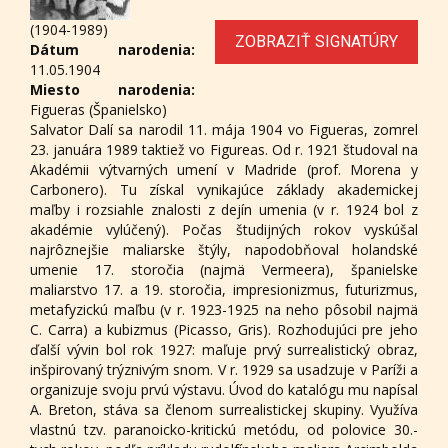
(1904-1989)
ZOBRAZIŤ SIGNATÚRY
Dátum narodenia:
11.05.1904
Miesto narodenia:
Figueras (Španielsko)
Salvator Dalí sa narodil 11. mája 1904 vo Figueras, zomrel
23. januára 1989 taktiež vo Figureas. Od r. 1921 študoval na
Akadémii výtvarných umení v Madride (prof. Morena y
Carbonero). Tu získal vynikajúce základy akademickej
maľby i rozsiahle znalosti z dejín umenia (v r. 1924 bol z
akadémie vylúčený). Počas študijných rokov vyskúšal
najrôznejšie maliarske štýly, napodobňoval holandské
umenie 17. storočia (najmä Vermeera), španielske
maliarstvo 17. a 19. storočia, impresionizmus, futurizmus,
metafyzickú maľbu (v r. 1923-1925 na neho pôsobil najmä
C. Carra) a kubizmus (Picasso, Gris). Rozhodujúci pre jeho
ďalší vývin bol rok 1927: maľuje prvý surrealistický obraz,
inšpirovaný trýznivým snom. V r. 1929 sa usadzuje v Paríži a
organizuje svoju prvú výstavu. Úvod do katalógu mu napísal
A. Breton, stáva sa členom surrealistickej skupiny. Využíva
vlastnú tzv. paranoicko-kritickú metódu, od polovice 30.-