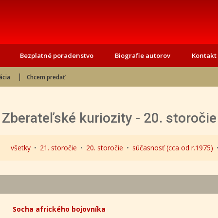
Bezplatné poradenstvo
Biografie autorov
Kontakt
ácia
Chcem predať
Zberateľské kuriozity - 20. storočie
všetky
•
21. storočie
•
20. storočie
•
súčasnosť (cca od r.1975)
Socha afrického bojovníka