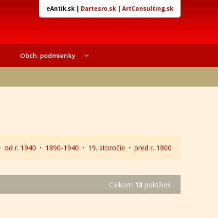
eAntik.sk
|
Dartesro.sk
|
ArtConsulting.sk
Obch. podmienky
•
od r. 1940
•
1890-1940
•
19. storočie
•
pred r. 1800
Celkom
13
položiek