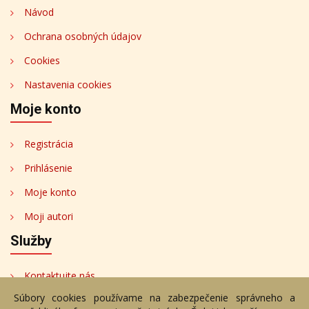
Návod
Ochrana osobných údajov
Cookies
Nastavenia cookies
Moje konto
Registrácia
Prihlásenie
Moje konto
Moji autori
Služby
Kontaktujte nás
Súbory cookies používame na zabezpečenie správneho a
Bezplatné poradenstvo