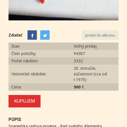
Zdieľať
pridať do albumu
Stav:
Voľný predaj
Číslo položky:
94387
Počet návštev:
3332
20. storočie,
Historické obdobie:
súčasnosť (cca od
r.1975)
Cena:
900
€
KUPUJEM
POPIS
Spanielska radova insignia - Rad svateho Klementa