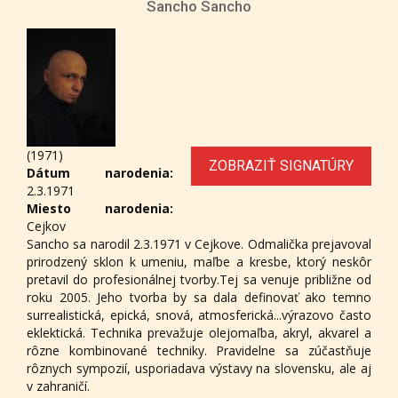
Sancho Sancho
(1971)
ZOBRAZIŤ SIGNATÚRY
Dátum narodenia:
2.3.1971
Miesto narodenia:
Cejkov
Sancho sa narodil 2.3.1971 v Cejkove. Odmalička prejavoval
prirodzený sklon k umeniu, maľbe a kresbe, ktorý neskôr
pretavil do profesionálnej tvorby.Tej sa venuje približne od
roku 2005. Jeho tvorba by sa dala definovať ako temno
surrealistická, epická, snová, atmosferická...výrazovo často
eklektická. Technika prevažuje olejomaľba, akryl, akvarel a
rôzne kombinované techniky. Pravidelne sa zúčastňuje
rôznych sympozií, usporiadava výstavy na slovensku, ale aj
v zahraničí.