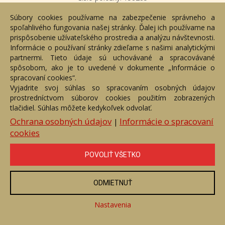
Voľný predaj
Súbory cookies používame na zabezpečenie správneho a
spoľahlivého fungovania našej stránky. Ďalej ich používame na
Cena:
1 300 €
prispôsobenie užívateľského prostredia a analýzu návštevnosti.
Informácie o používaní stránky zdieľame s našimi analytickými
ZOBRAZIŤ
partnermi. Tieto údaje sú uchovávané a spracovávané
spôsobom, ako je to uvedené v dokumente „Informácie o
spracovaní cookies“.
Vyjadrite svoj súhlas so spracovaním osobných údajov
prostredníctvom súborov cookies použitím zobrazených
tlačidiel. Súhlas môžete kedykoľvek odvolať.
Ochrana osobných údajov
Informácie o spracovaní
|
cookies
POVOLIŤ VŠETKO
ODMIETNUŤ
Maková panenka
Číslo položky: 149488
Nastavenia
Voľný predaj