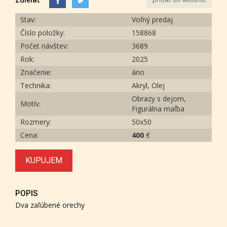
Stav:
Voľný predaj
Číslo položky:
158868
Počet návštev:
3689
Rok:
2025
Značenie:
áno
Technika:
Akryl, Olej
Obrazy s dejom,
Motív:
Figurálna maľba
Rozmery:
50x50
Cena:
400
€
KUPUJEM
POPIS
Dva zaľúbené orechy