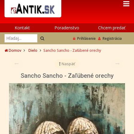
Kontakt
Poradenstvo
Chcem predať
Prihlásenie
Registrácia
Domov
Dielo
Sancho Sancho - Zaľúbené orechy
Naspäť
Sancho Sancho - Zaľúbené orechy