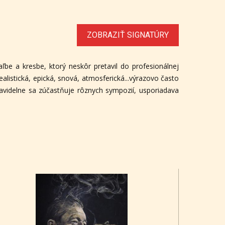
ZOBRAZIŤ SIGNATÚRY
ľbe a kresbe, ktorý neskôr pretavil do profesionálnej
alistická, epická, snová, atmosferická...výrazovo často
ravidelne sa zúčastňuje rôznych sympozií, usporiadava