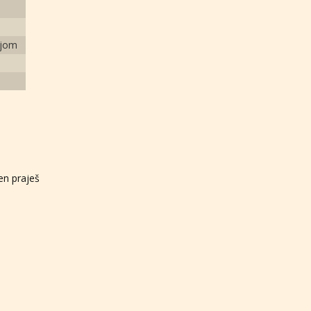
ejom
en praješ