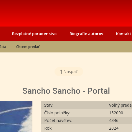
Bezplatné poradenstvo
Biografie autorov
Kontakt
ácia
Chcem predať
Naspäť
Sancho Sancho - Portal
Stav:
Voľný preda
Číslo položky:
152090
Počet návštev:
4346
Rok:
2024