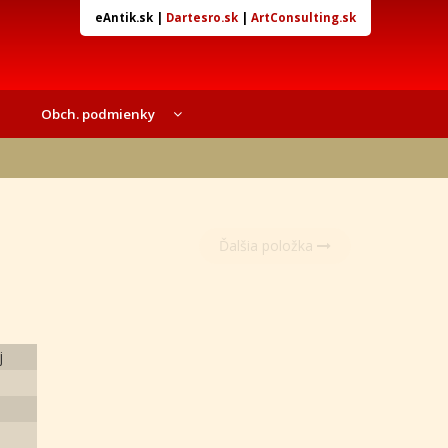
eAntik.sk
|
Dartesro.sk
|
ArtConsulting.sk
Obch. podmienky
Ďalšia položka
j