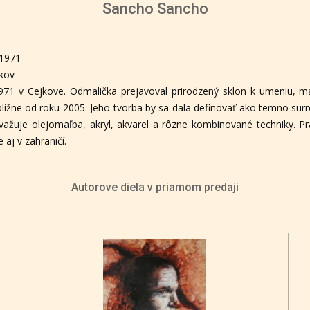
Sancho Sancho
.1971
kov
971 v Cejkove. Odmalička prejavoval prirodzený sklon k umeniu, ma
bližne od roku 2005. Jeho tvorba by sa dala definovať ako temno surre
evažuje olejomaľba, akryl, akvarel a rôzne kombinované techniky. P
 aj v zahraničí.
Autorove diela v priamom predaji