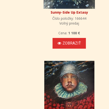
Sunny-Side Up Extasy
Číslo položky: 166644
Voľný predaj
Cena:
1 100 €
ZOBRAZIŤ