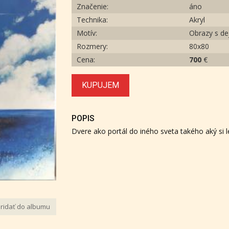
Značenie:
áno
Technika:
Akryl
Motív:
Obrazy s d
Rozmery:
80x80
Cena:
700
€
KUPUJEM
POPIS
Dvere ako portál do iného sveta takého aký si l
ridať do albumu