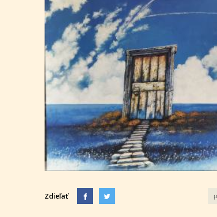
Zdieľať
p