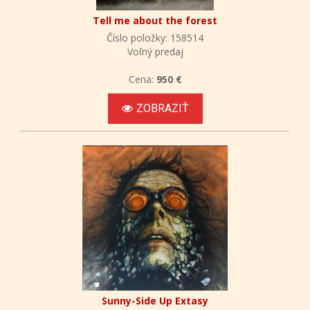
Tell me about the forest
Číslo položky: 158514
Voľný predaj
Cena:
950 €
ZOBRAZIŤ
Sunny-Side Up Extasy