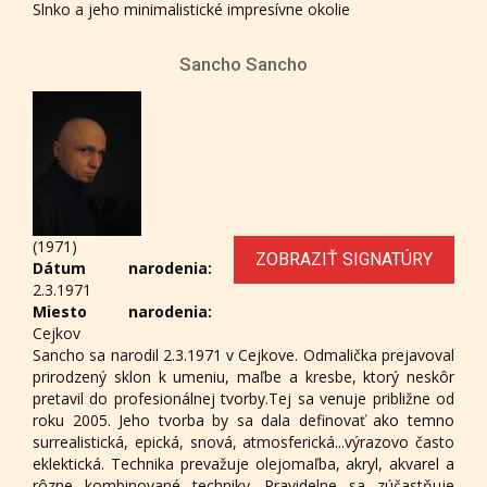
Slnko a jeho minimalistické impresívne okolie
Sancho Sancho
(1971)
ZOBRAZIŤ SIGNATÚRY
Dátum narodenia:
2.3.1971
Miesto narodenia:
Cejkov
Sancho sa narodil 2.3.1971 v Cejkove. Odmalička prejavoval
prirodzený sklon k umeniu, maľbe a kresbe, ktorý neskôr
pretavil do profesionálnej tvorby.Tej sa venuje približne od
roku 2005. Jeho tvorba by sa dala definovať ako temno
surrealistická, epická, snová, atmosferická...výrazovo často
eklektická. Technika prevažuje olejomaľba, akryl, akvarel a
rôzne kombinované techniky. Pravidelne sa zúčastňuje