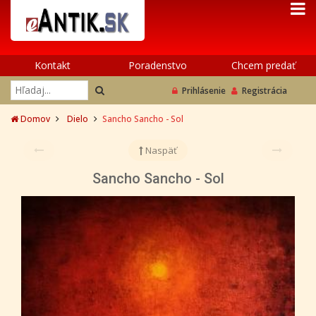
Kontakt
Poradenstvo
Chcem predať
Prihlásenie
Registrácia
Domov
Dielo
Sancho Sancho - Sol
Naspäť
Sancho Sancho - Sol