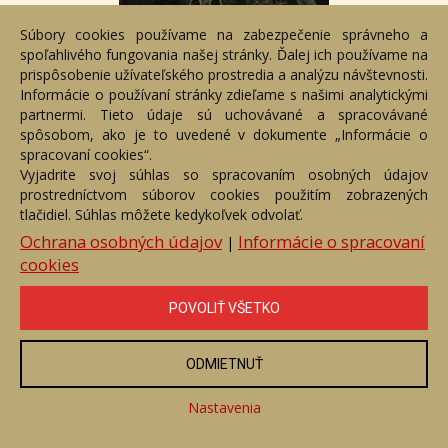
Makropolis
Súbory cookies používame na zabezpečenie správneho a
Číslo položky: 140665
spoľahlivého fungovania našej stránky. Ďalej ich používame na
Voľný predaj
prispôsobenie užívateľského prostredia a analýzu návštevnosti.
Informácie o používaní stránky zdieľame s našimi analytickými
Cena:
1 300 €
partnermi. Tieto údaje sú uchovávané a spracovávané
spôsobom, ako je to uvedené v dokumente „Informácie o
ZOBRAZIŤ
spracovaní cookies“.
Vyjadrite svoj súhlas so spracovaním osobných údajov
prostredníctvom súborov cookies použitím zobrazených
tlačidiel. Súhlas môžete kedykoľvek odvolať.
Ochrana osobných údajov
Informácie o spracovaní
|
cookies
POVOLIŤ VŠETKO
ODMIETNUŤ
Nastavenia
Maková panenka