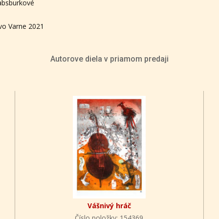
Habsburkové
 vo Varne 2021
Autorove diela v priamom predaji
Vášnivý hráč
Číslo položky: 154369