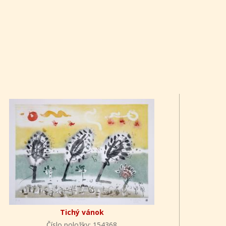
Tichý vánok
Číslo položky: 154368