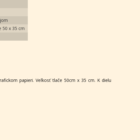
ejom
če 50 x 35 cm
 grafickom papieri. Veľkosť tlače 50cm x 35 cm. K dielu