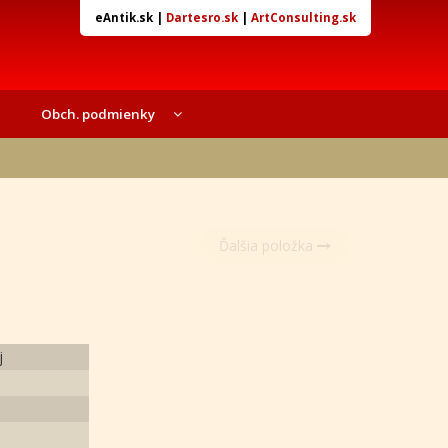
eAntik.sk
|
Dartesro.sk
|
ArtConsulting.sk
Obch. podmienky
Ďalšia položka
j