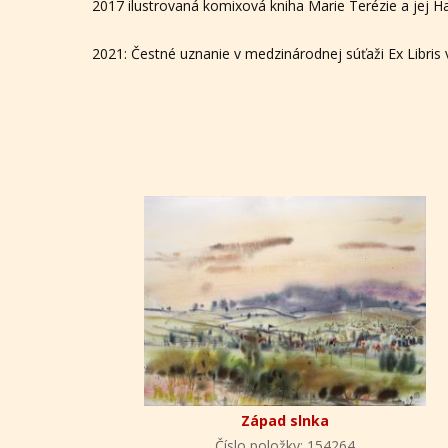
2017 ilustrovaná komixová kniha Marie Terézie a jej 
2021: Čestné uznanie v medzinárodnej súťaži Ex Libris
Západ slnka
Číslo položky: 154264