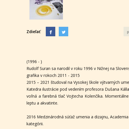
Zdieľať
p
(1996 - )
Rudolf Suran sa narodil v roku 1996 v Nižnej na Slove
grafika v rokoch 2011 - 2015
2015 – 2021 študoval na Vysokej škole výtvarných umen
Katedra ilustrácie pod vedením profesora Dušana Kállay
voľná a farebná tlač Vojtecha Kolenčíka. Momentálne s
leptu a akvatinte.
2016 Medzinárodná súťaž umenia a dizajnu, Academia Ri
kategórii.