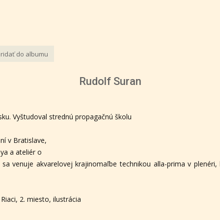
ridať do albumu
Rudolf Suran
nsku. Vyštudoval strednú propagačnú školu
í v Bratislave,
a a ateliér o
a venuje akvarelovej krajinomaľbe technikou alla-prima v plenéri, b
aci, 2. miesto, ilustrácia