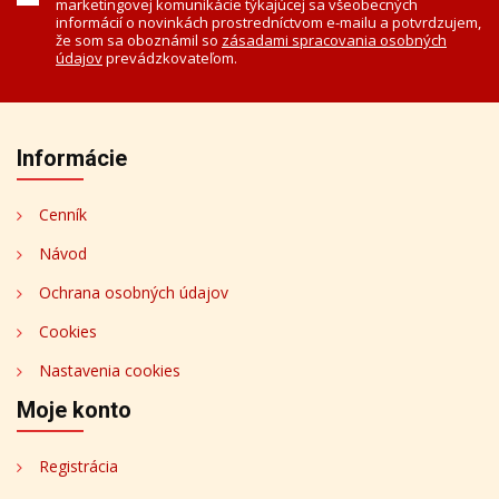
marketingovej komunikácie týkajúcej sa všeobecných
informácií o novinkách prostredníctvom e-mailu a potvrdzujem,
že som sa oboznámil so
zásadami spracovania osobných
údajov
prevádzkovateľom.
Informácie
Cenník
Návod
Ochrana osobných údajov
Cookies
Nastavenia cookies
Moje konto
Registrácia