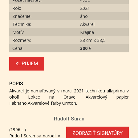
Počet návštev:
4752
Rok:
2021
Značenie:
áno
Technika:
Akvarel
Motív:
Krajina
Rozmery:
28 cm x 38,5
Cena:
300
€
KUPUJEM
POPIS
Akvarel je namaľovaný v marci 2021 technikou allaprima v
okolí Lokce na Orave. Akvarelový papier
Fabriano.Akvarelové farby Umton.
Rudolf Suran
(1996 - )
ZOBRAZIŤ SIGNATÚRY
Rudolf Suran sa narodil v