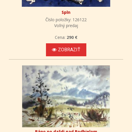
Spln
Číslo položky: 126122
Voľný predaj
Cena:
290 €
ZOBRAZIŤ
Ráno po daždi nad Podbielom