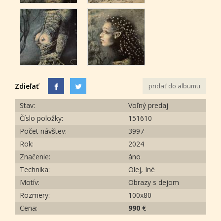
Zdieľať
pridať do albumu
Stav:
Voľný predaj
Číslo položky:
151610
Počet návštev:
3997
Rok:
2024
Značenie:
áno
Technika:
Olej, Iné
Motív:
Obrazy s dejom
Rozmery:
100x80
Cena:
990
€