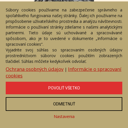
Súbory cookies používame na zabezpečenie správneho a
spoľahlivého fungovania našej stránky. Ďalej ich používame na
prispôsobenie užívateľského prostredia a analýzu návštevnosti.
Informácie o používaní stránky zdieľame s našimi analytickými
partnermi. Tieto údaje sú uchovávané a spracovávané
Makropolis
spôsobom, ako je to uvedené v dokumente „Informácie o
Číslo položky: 158285
spracovaní cookies“.
Voľný predaj
Vyjadrite svoj súhlas so spracovaním osobných údajov
prostredníctvom súborov cookies použitím zobrazených
Cena:
1 300 €
tlačidiel. Súhlas môžete kedykoľvek odvolať.
Ochrana osobných údajov
Informácie o spracovaní
|
ZOBRAZIŤ
cookies
POVOLIŤ VŠETKO
ODMIETNUŤ
Nastavenia