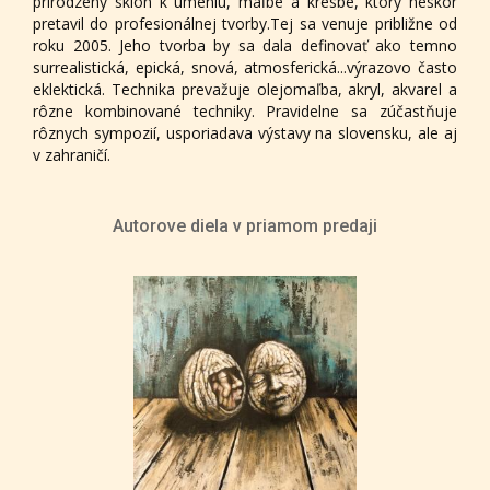
prirodzený sklon k umeniu, maľbe a kresbe, ktorý neskôr
pretavil do profesionálnej tvorby.Tej sa venuje približne od
roku 2005. Jeho tvorba by sa dala definovať ako temno
surrealistická, epická, snová, atmosferická...výrazovo často
eklektická. Technika prevažuje olejomaľba, akryl, akvarel a
rôzne kombinované techniky. Pravidelne sa zúčastňuje
rôznych sympozií, usporiadava výstavy na slovensku, ale aj
v zahraničí.
Autorove diela v priamom predaji