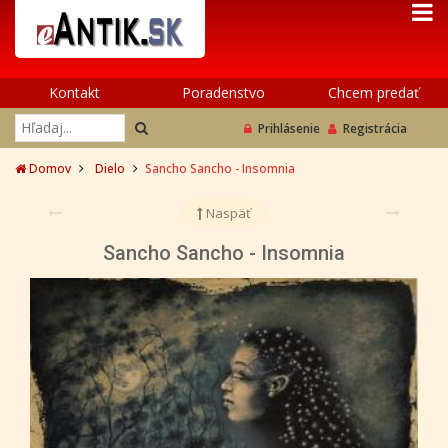
Kontakt
Poradenstvo
Chcem predať
Prihlásenie
Registrácia
Domov
Dielo
Sancho Sancho - Insomnia
Naspäť
Sancho Sancho - Insomnia