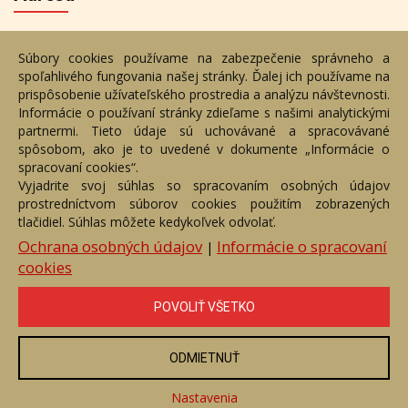
Nižný Hrušov 333, 094 22,
Súbory cookies používame na zabezpečenie správneho a
Slovenská republika
spoľahlivého fungovania našej stránky. Ďalej ich používame na
+421 905 356 921
prispôsobenie užívateľského prostredia a analýzu návštevnosti.
+421 905 959 101
Informácie o používaní stránky zdieľame s našimi analytickými
partnermi. Tieto údaje sú uchovávané a spracovávané
eantik@eantik.sk
spôsobom, ako je to uvedené v dokumente „Informácie o
spracovaní cookies“.
Vyjadrite svoj súhlas so spracovaním osobných údajov
Úvod
Návod
Cenník
Obchodné podmienky
prostredníctvom súborov cookies použitím zobrazených
Ochrana os. údajov
Kontakt
Bezplatné poradenstvo
tlačidiel. Súhlas môžete kedykoľvek odvolať.
Biografie autorov
Ochrana osobných údajov
Informácie o spracovaní
|
cookies
eAntik.sk © 2007 - 2026
Akékoľvek používanie obrazových a textových súčastí tejto stránky je
podmienené výslovným súhlasom jej vlastníka. Všetky práva sú
vyhradené.
POVOLIŤ VŠETKO
ODMIETNUŤ
Nastavenia