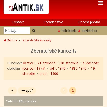
Kontakt
Poradenstvo
Chcem predať
Prihlásenie
Registrácia
Domov
Zberateľské kuriozity
Zberateľské kuriozity
Historické
všetky
•
21. storočie
•
20. storočie
•
súčasnosť
obdobia:
(cca od r.1975)
•
od r. 1940
•
1890-1940
•
19.
storočie
•
pred r. 1800
späť
1
2
Celkom
34
položiek