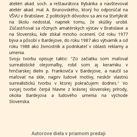
ateliéri akad. soch. a reštaurátora Rybárika a navštevoval
ateliér akad. mal. A. Brunovského, ktorý ho odporúčal na
VŠVU v Bratislave. Z politických dôvodov sa ani na štvrtýkrát
na školu nedostal, napriek tomu, že skúšky urobil.
Zúčastňoval sa rôznych amatérskych výstav v Bratislave a
na Slovensku, kde získal mnoho ocenení. Od roku 1977
býva a pôsobí v Bardejove, do roku 1987 ako výtvarník a od
roku 1988 ako živnostník a podnikateľ v oblasti reklamy a
umenia.
Svoju tvorbu opisuje takto: "Zo začiatku som maľoval
surrealistické olejomaľby, robil som aj keramiku v
hrnčiarskej dielni p. Frankoviča v Bardejove, a naučil sa
maľovať na skle, najprv ľudové motívy, neskôr vlastnú
surrealistickú tvorbu v ktorej pokračujem dodnes." Vo
svojej tvorbe čerpá hlavne z krásnej slovenskej prírody,
okolia Bardejova a ľudového umenia na východe
Slovenska.
Autorove diela v priamom predaji