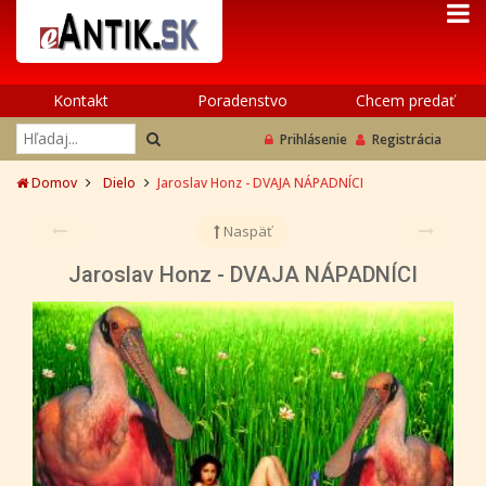
Kontakt
Poradenstvo
Chcem predať
Prihlásenie
Registrácia
Domov
Dielo
Jaroslav Honz - DVAJA NÁPADNÍCI
Naspäť
Jaroslav Honz - DVAJA NÁPADNÍCI