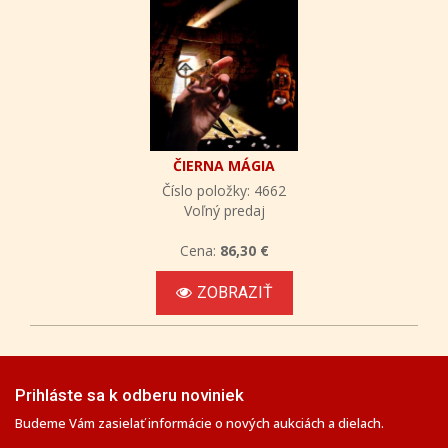
ČIERNA MÁGIA
Číslo položky: 4662
Voľný predaj
Cena:
86,30 €
ZOBRAZIŤ
Prihláste sa k odberu noviniek
Budeme Vám zasielať informácie o nových aukciách a dielach.