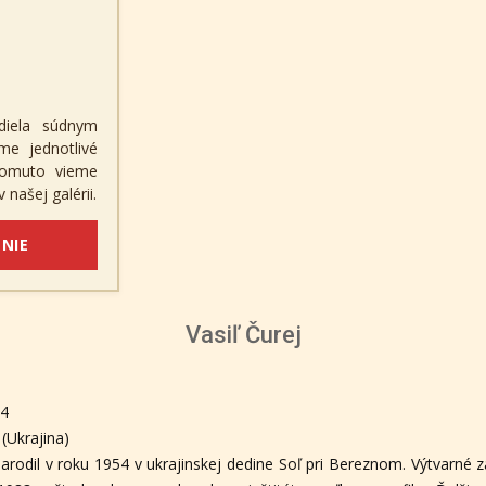
diela súdnym
me jednotlivé
 tomuto vieme
 našej galérii.
NIE
Vasiľ Čurej
54
 (Ukrajina)
 narodil v roku 1954 v ukrajinskej dedine Soľ pri Bereznom. Výtvarné