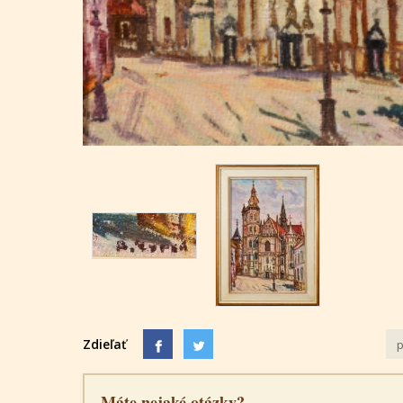
Zdieľať
p
Máte nejaké otázky?