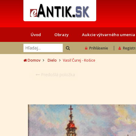
Úvod
Obrazy
Aukcie výtvarného umenia
Prihlásenie
Registr
Domov
Dielo
Vasiľ Čurej - Košice
Predošlá položka