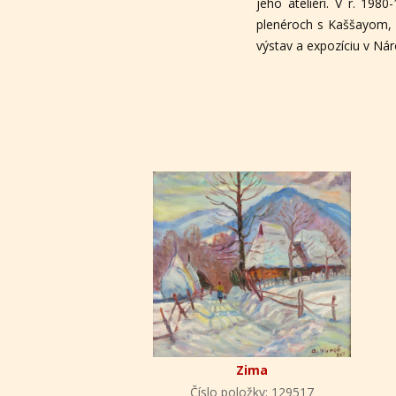
jeho ateliéri. V r. 19
plenéroch s Kaššayom, 
výstav a expozíciu v Ná
Zima
Číslo položky: 129517