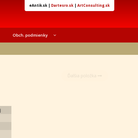
eAntik.sk
|
Dartesro.sk
|
ArtConsulting.sk
Obch. podmienky
Ďalšia položka
j