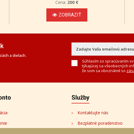
Cena:
200 €
ZOBRAZIŤ
ek
iách a dielach.
Súhlasím so spracúvaním sv
týkajúcej sa všeobecných in
že som sa oboznámil so
zás
onto
Služby
ácia
Kontaktujte nás
enie
Bezplatné poradenstvo
onto