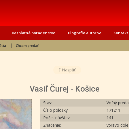
Bezplatné poradenstvo
Biografie autorov
Kontakt
ácia
Chcem predať
Naspäť
Vasiľ Čurej - Košice
Stav:
Voľný preda
Číslo položky:
171211
Počet návštev:
141
Značenie:
vpravo dole