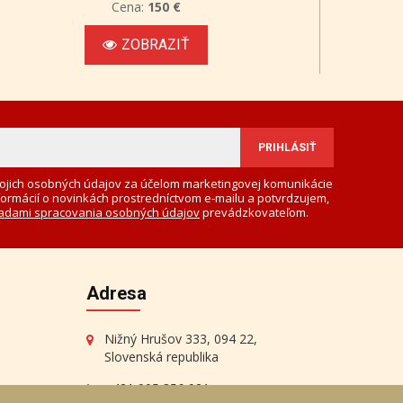
Cena:
150 €
ZOBRAZIŤ
ojich osobných údajov za účelom marketingovej komunikácie
formácií o novinkách prostredníctvom e-mailu a potvrdzujem,
adami spracovania osobných údajov
prevádzkovateľom.
Adresa
Nižný Hrušov 333, 094 22,
Slovenská republika
+421 905 356 921