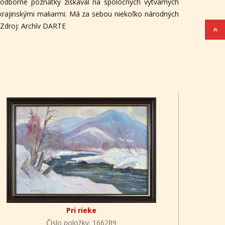
e odborné poznatky získaval na spoločných výtvarných
ajinskými maliarmi. Má za sebou niekoľko národných
 Zdroj: Archív DARTE
Pri rieke
Číslo položky: 166289