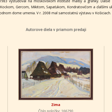
80-1983 vyštudoval na moskovskom inštitúte maľby a grafiky. Ďalši
Kockom, Gercom, Mikitom, Sapaťukom, Kondratovičom a ďalšími ukr
rodnom dome umenia. V r. 2008 mal samostatnú výstavu v Košiciach.
Autorove diela v priamom predaji
Zima
Číslo položky: 166290