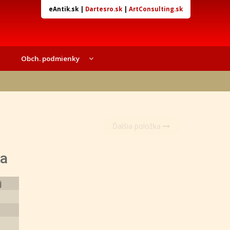
eAntik.sk
|
Dartesro.sk
|
ArtConsulting.sk
Obch. podmienky
Ďalšia položka
ca
j