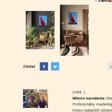
Zdieľať
p
(1969 -)
Miesto narodenia:
Ma
Profesionálny maďarsk
trojicu najlepších súčas