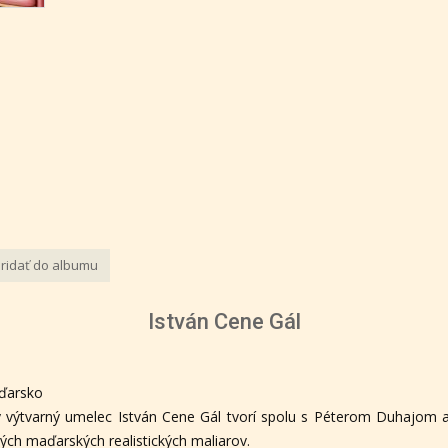
ridať do albumu
István Cene Gál
ďarsko
ý výtvarný umelec István Cene Gál tvorí spolu s Péterom Duhajom
ných maďarských realistických maliarov.