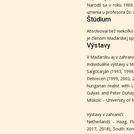
Narodil sa v roku 1969
umenia u profesora Dr. L
Štúdium
Absolvoval tiež niekoľk
Je členom Maďarskej spo
Výstavy
V Maďarsku aj v zahranič
Individuálne výstavy v 
Salgótarján (1993, 1996
Debrecen (1999, 2002, 2
hungarian realist with 
Gulyas and Peter Duhaj 
Miskolc – University of 
Výstavy v zahraničí:
Netherlands – Haag, Pla
2017, 2018), South Kore