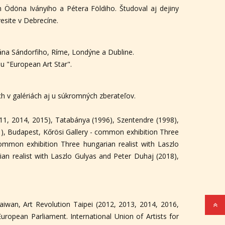
Ödöna Iványiho a Pétera Földiho. Študoval aj dejiny
esite v Debrecíne.
vána Sándorfiho, Ríme, Londýne a Dubline.
u "European Art Star".
ch v galériách aj u súkromných zberateľov.
11, 2014, 2015), Tatabánya (1996), Szentendre (1998),
), Budapest, Kőrösi Gallery - common exhibition Three
common exhibition Three hungarian realist with Laszlo
an realist with Laszlo Gulyas and Peter Duhaj (2018),
aiwan, Art Revolution Taipei (2012, 2013, 2014, 2016,
ropean Parliament. International Union of Artists for