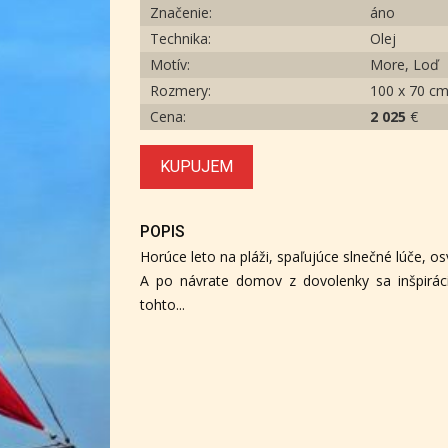
Značenie:
áno
Technika:
Olej
Motív:
More, Loď
Rozmery:
100 x 70 c
Cena:
2 025
€
KUPUJEM
POPIS
Horúce leto na pláži, spaľujúce slnečné lúče, o
A po návrate domov z dovolenky sa inšpiráci
tohto...