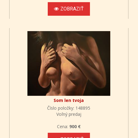
ZOBRAZIŤ
Som len tvoja
Číslo položky: 148895
Voľný predaj
Cena:
900 €