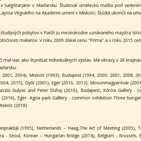
 v Salgótarjáne v Maďarsku. Študoval umeleckú maľbu pod vedením 
ajosa Végváriho na Akadémii umení v Miskolci. Štúdiá ukončil na univ
o študijných pobytov v Paríži (u mezinárodne uznávaného majstra Ist
ločnosti maliarov. V roku 2009 získal cenu "Prima" a v roku 2015 cen
í mal viac ako štyridsať individuálnych výstav. Má obrazy v 26 krajiná
Maďarsku:
, 2001, 2004), Miskolc (1993), Budapest (1994, 2000, 2001, 2008, 20
004, 2015), Győr (2001), Eger (2010, 2013), Mosonmagyaróvár (2001
Laszlo Gulyas and Peter Duhaj (2016), Budapest, Kőrösi Gallery - 
(2016), Eger- Agria park Galllery - common exhibition Three hungari
Miskolc (2018)
npraktijk (1995), Netherlands – Haag,The Art of Meeting (2005), T
a - Seoul, Korean – Hungarian Bridge (2014), Belgium - Brussels, Eu