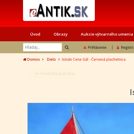
Úvod
Obrazy
Aukcie výtvarného umenia
Prihlásenie
Registr
Domov
Dielo
István Cene Gál - Červená plachetnica
Predošlá položka
I