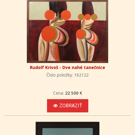
Rudolf Krivoš - Dve nahé tanečnice
Číslo položky: 162122
Cena:
22 500 €
ZOBRAZIŤ