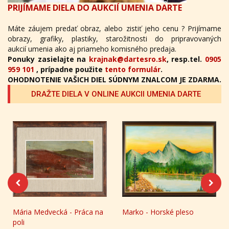
PRIJÍMAME DIELA DO AUKCIÍ UMENIA DARTE
Máte záujem predať obraz, alebo zistiť jeho cenu ? Prijímame
obrazy, grafiky, plastiky, starožitnosti do pripravovaných
aukcií umenia ako aj priameho komisného predaja.
Ponuky zasielajte na
krajnak@dartesro.sk
, resp.tel.
0905
959 101
, prípadne použite
tento formulár
.
OHODNOTENIE VAŠICH DIEL SÚDNYM ZNALCOM JE ZDARMA.
DRAŽTE DIELA V ONLINE AUKCII UMENIA DARTE
Mária Medvecká - Práca na
Marko - Horské pleso
poli