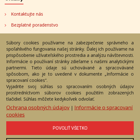
Kontaktujte nás
Bezplatné poradenstvo
Adresa
Súbory cookies používame na zabezpečenie správneho a
spoľahlivého fungovania našej stránky. Ďalej ich používame na
Nižný Hrušov 333, 094 22,
prispôsobenie užívateľského prostredia a analýzu návštevnosti.
Slovenská republika
Informácie o používaní stránky zdieľame s našimi analytickými
partnermi. Tieto údaje sú uchovávané a spracovávané
+421 905 356 921
spôsobom, ako je to uvedené v dokumente „Informácie o
+421 905 959 101
spracovaní cookies“.
eantik@eantik.sk
Vyjadrite svoj súhlas so spracovaním osobných údajov
prostredníctvom súborov cookies použitím zobrazených
tlačidiel. Súhlas môžete kedykoľvek odvolať.
Úvod
Návod
Cenník
Obchodné podmienky
Ochrana osobných údajov
Informácie o spracovaní
|
Ochrana os. údajov
Kontakt
Bezplatné poradenstvo
cookies
Biografie autorov
POVOLIŤ VŠETKO
eAntik.sk © 2007 - 2026
Akékoľvek používanie obrazových a textových súčastí tejto stránky je
podmienené výslovným súhlasom jej vlastníka. Všetky práva sú