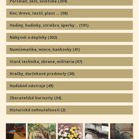
Porcelán, sklo, svietidlá
(204
)
Kov, drevo, textil, plast ...
(58
)
Hodiny, hodinky, striebro, šperky...
(101
)
Nábytok a doplnky
(302
)
Numizmatika, mince, bankovky
(41
)
Stará technika, zbrane, militaria
(67
)
Hračky, darčekové predmety
(30
)
Hudobné nástroje
(49
)
Zberateľské kuriozity
(34
)
Historické nehnuteľnosti
(2
)