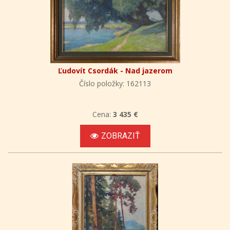
Ľudovít Csordák - Nad jazerom
Číslo položky: 162113
Cena:
3 435 €
ZOBRAZIŤ