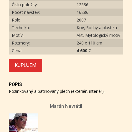
Číslo položky:
12536
Počet návštev:
16286
Rok:
2007
Technika:
Kov, Sochy a plastika
Motív:
Akt, Mytologický motív
Rozmery:
240 x 110 cm
Cena:
4 600
€
KUPUJEM
POPIS
Pozinkovaný a patinovaný plech (exteriér, interiér).
Martin Navrátil