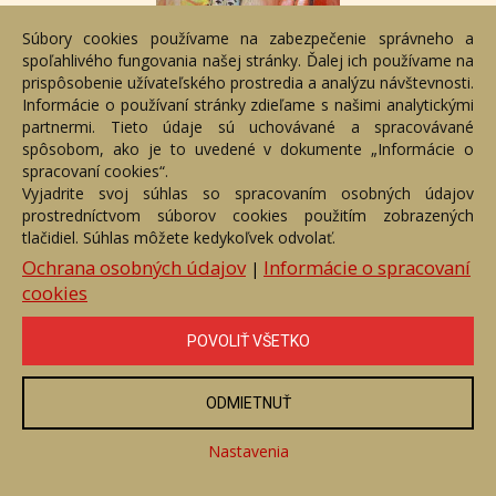
Súbory cookies používame na zabezpečenie správneho a
spoľahlivého fungovania našej stránky. Ďalej ich používame na
prispôsobenie užívateľského prostredia a analýzu návštevnosti.
Informácie o používaní stránky zdieľame s našimi analytickými
partnermi. Tieto údaje sú uchovávané a spracovávané
Cirkus život
spôsobom, ako je to uvedené v dokumente „Informácie o
Číslo položky: 3180
spracovaní cookies“.
Voľný predaj
Vyjadrite svoj súhlas so spracovaním osobných údajov
prostredníctvom súborov cookies použitím zobrazených
Cena:
600 €
tlačidiel. Súhlas môžete kedykoľvek odvolať.
Ochrana osobných údajov
Informácie o spracovaní
|
ZOBRAZIŤ
cookies
POVOLIŤ VŠETKO
ODMIETNUŤ
Nastavenia