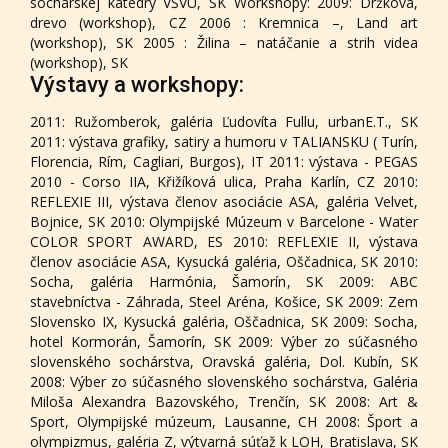
sochárskej katedry VŠVU, SK Workshopy: 2009: Držková,
drevo (workshop), CZ 2006 : Kremnica –, Land art
(workshop), SK 2005 : Žilina – natáčanie a strih videa
(workshop), SK
Výstavy a workshopy:
2011: Ružomberok, galéria Ľudovíta Fullu, urbanE.T., SK
2011: výstava grafiky, satiry a humoru v TALIANSKU ( Turín,
Florencia, Rím, Cagliari, Burgos), IT 2011: výstava - PEGAS
2010 - Corso IIA, Křižíková ulica, Praha Karlín, CZ 2010:
REFLEXIE III, výstava členov asociácie ASA, galéria Velvet,
Bojnice, SK 2010: Olympijské Múzeum v Barcelone - Water
COLOR SPORT AWARD, ES 2010: REFLEXIE II, výstava
členov asociácie ASA, Kysucká galéria, Oščadnica, SK 2010:
Socha, galéria Harmónia, Šamorín, SK 2009: ABC
stavebníctva - Záhrada, Steel Aréna, Košice, SK 2009: Zem
Slovensko IX, Kysucká galéria, Oščadnica, SK 2009: Socha,
hotel Kormorán, Šamorín, SK 2009: Výber zo súčasného
slovenského sochárstva, Oravská galéria, Dol. Kubín, SK
2008: Výber zo súčasného slovenského sochárstva, Galéria
Miloša Alexandra Bazovského, Trenčín, SK 2008: Art &
Sport, Olympijské múzeum, Lausanne, CH 2008: Šport a
olympizmus, galéria Z, výtvarná súťaž k LOH, Bratislava, SK