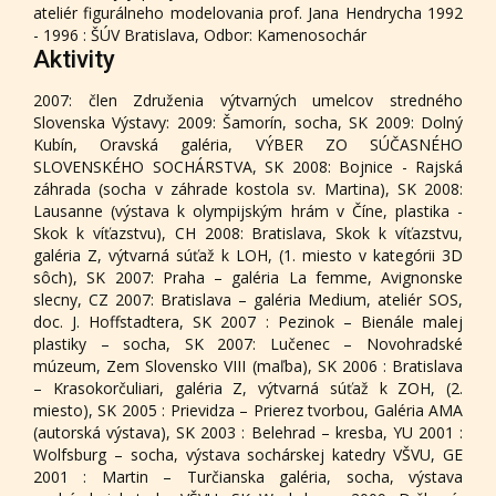
ateliér figurálneho modelovania prof. Jana Hendrycha 1992
- 1996 : ŠÚV Bratislava, Odbor: Kamenosochár
Aktivity
2007: člen Združenia výtvarných umelcov stredného
Slovenska Výstavy: 2009: Šamorín, socha, SK 2009: Dolný
Kubín, Oravská galéria, VÝBER ZO SÚČASNÉHO
SLOVENSKÉHO SOCHÁRSTVA, SK 2008: Bojnice - Rajská
záhrada (socha v záhrade kostola sv. Martina), SK 2008:
Lausanne (výstava k olympijským hrám v Číne, plastika -
Skok k víťazstvu), CH 2008: Bratislava, Skok k víťazstvu,
galéria Z, výtvarná súťaž k LOH, (1. miesto v kategórii 3D
sôch), SK 2007: Praha – galéria La femme, Avignonske
slecny, CZ 2007: Bratislava – galéria Medium, ateliér SOS,
doc. J. Hoffstadtera, SK 2007 : Pezinok – Bienále malej
plastiky – socha, SK 2007: Lučenec – Novohradské
múzeum, Zem Slovensko VIII (maľba), SK 2006 : Bratislava
– Krasokorčuliari, galéria Z, výtvarná súťaž k ZOH, (2.
miesto), SK 2005 : Prievidza – Prierez tvorbou, Galéria AMA
(autorská výstava), SK 2003 : Belehrad – kresba, YU 2001 :
Wolfsburg – socha, výstava sochárskej katedry VŠVU, GE
2001 : Martin – Turčianska galéria, socha, výstava