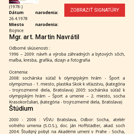
(1978-)
ZOBRAZIŤ SIGNATÚRY
Dátum narodenia:
26.4.1978
Miesto narodenia:
Bojnice
Mgr. art. Martin Navrátil
Odborné skúsenosti :
1996 – 2009: návrh a výroba záhradných a bytových sôch,
maľba, kresba, grafika, dizajn a fotografia
Ocenenia:
2008: sochárska súťaž k olympijským hrám - Šport a
olympizmus - 1. miesto, plastika Skok k víťazstvu, (kategória
- trojrozmerné diela, Bratislava) 2005: sochárska súťaž k
olympijským hrám – Šport a umenie – 2. miesto, socha
Krasokorčuliari, (kategória - trojrozmerné diela, Bratislava)
Štúdium
2000 - 2006 : VŠVU Bratislava, Odbor: Socha, ateliér
voľného umenia (S.O.S.), doc. Ján Hoffstädter, akad. soch
2004: Študijný pobyt na Akadémii umení v Prahe - Socha,