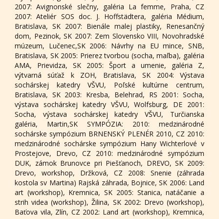
2007: Avignonské slečny, galéria La femme, Praha, CZ
2007: Ateliér SOS doc. J. Hoffstädtera, galéria Médium,
Bratislava, SK 2007: Bienále malej plastiky, Renesančný
dom, Pezinok, SK 2007: Zem Slovensko VIII, Novohradské
múzeum, Lučenec,SK 2006: Návrhy na EU mince, SNB,
Bratislava, SK 2005: Prierez tvorbou (socha, maľba), galéria
AMA, Prievidza, SK 2005: Šport a umenie, galéria Z,
výtvarná súťaž k ZOH, Bratislava, SK 2004: Výstava
sochárskej katedry VŠVU, Poľské kultúrne centrum,
Bratislava, SK 2003: Kresba, Belehrad, RS 2001: Socha,
výstava sochárskej katedry VŠVU, Wolfsburg, DE 2001:
Socha, výstava sochárskej katedry VŠVU, Turčianska
galéria, Martin,SK SYMPÓZIA: 2010: medzinárodné
sochárske sympózium BRNENSKÝ PLENÉR 2010, CZ 2010:
medzinárodné sochárske sympózium Hany Wichterlové v
Prostejove, Drevo, CZ 2010: medzinárodné sympózium
DUK, zámok Brunovce pri Piešťanoch, DREVO, SK 2009:
Drevo, workshop, Držková, CZ 2008: Snenie (záhrada
kostola sv Martina) Rajská záhrada, Bojnice, SK 2006: Land
art (workshop), Kremnica, SK 2005: Stanica, natáčanie a
strih videa (workshop), Žilina, SK 2002: Drevo (workshop),
Baťova vila, Zlín, CZ 2002: Land art (workshop), Kremnica,