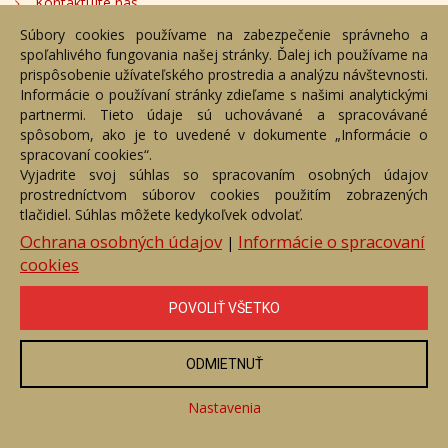
Kontaktujte nás
Súbory cookies používame na zabezpečenie správneho a
Bezplatné poradenstvo
spoľahlivého fungovania našej stránky. Ďalej ich používame na
Adresa
prispôsobenie užívateľského prostredia a analýzu návštevnosti.
Informácie o používaní stránky zdieľame s našimi analytickými
partnermi. Tieto údaje sú uchovávané a spracovávané
Nižný Hrušov 333, 094 22,
spôsobom, ako je to uvedené v dokumente „Informácie o
Slovenská republika
spracovaní cookies“.
Vyjadrite svoj súhlas so spracovaním osobných údajov
+421 905 356 921
prostredníctvom súborov cookies použitím zobrazených
+421 905 959 101
tlačidiel. Súhlas môžete kedykoľvek odvolať.
eantik@eantik.sk
Ochrana osobných údajov
Informácie o spracovaní
|
cookies
Úvod
Návod
Cenník
Obchodné podmienky
POVOLIŤ VŠETKO
Ochrana os. údajov
Kontakt
Bezplatné poradenstvo
Biografie autorov
ODMIETNUŤ
eAntik.sk © 2007 - 2026
Akékoľvek používanie obrazových a textových súčastí tejto stránky je
podmienené výslovným súhlasom jej vlastníka. Všetky práva sú
Nastavenia
vyhradené.