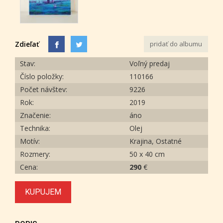
Zdieľať
pridať do albumu
Stav:
Voľný predaj
Číslo položky:
110166
Počet návštev:
9226
Rok:
2019
Značenie:
áno
Technika:
Olej
Motív:
Krajina, Ostatné
Rozmery:
50 x 40 cm
Cena:
290
€
KUPUJEM