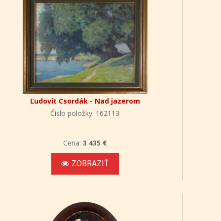
Ľudovít Csordák - Nad jazerom
Číslo položky: 162113
Cena:
3 435 €
ZOBRAZIŤ