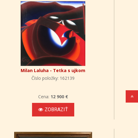
Milan Laluha - Tetka s ujkom
Číslo položky: 162139
Cena:
12 900 €
ZOBRAZIŤ