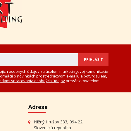
ojich osobných údajov za účelom marketingovej komunikácie
formácií o novinkách prostredníctvom e-mailu a potvrdzujem,
adami spracovania osobných údajov
prevádzkovateľom.
Adresa
Nižný Hrušov 333, 094 22,
Slovenská republika