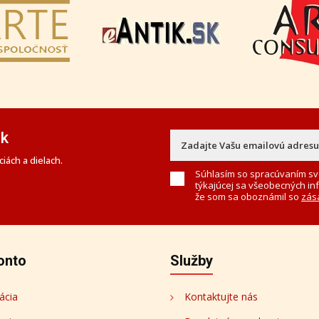
ek
iách a dielach.
Súhlasím so spracúvaním sv
týkajúcej sa všeobecných in
že som sa oboznámil so
zás
onto
Služby
ácia
Kontaktujte nás