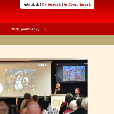
eAntik.sk
|
Dartesro.sk
|
ArtConsulting.sk
Obch. podmienky