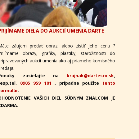
PRIJÍMAME DIELA DO AUKCIÍ UMENIA DARTE
Máte záujem predať obraz, alebo zistiť jeho cenu ?
Prijímame obrazy, grafiky, plastiky, starožitnosti do
pripravovaných aukcií umenia ako aj priameho komisného
predaja.
Ponuky zasielajte na
krajnak@dartesro.sk
,
resp.tel.
0905 959 101
, prípadne použite
tento
formulár
.
OHODNOTENIE VAŠICH DIEL SÚDNYM ZNALCOM JE
ZDARMA.