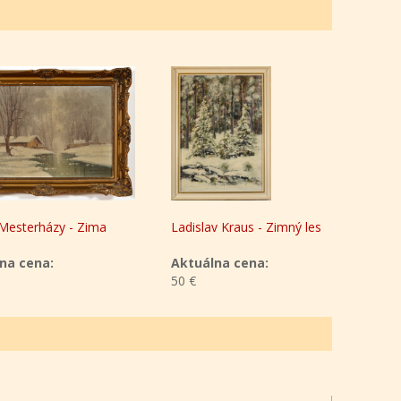
házy - Zima
Ladislav Kraus - Zimný les
Ladislav
na:
Aktuálna cena:
Aktuáln
50 €
50 €