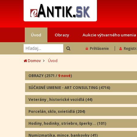
Úvod
Obrazy
Aukcie výtvarného umenia
Prihlásenie
Registr
Domov
Úvod
OBRAZY
(2571
/
9 nové
)
SÚČASNÉ UMENIE - ART CONSULTING
(4716)
Veterány , historické vozidlá
(44
)
Porcelán, sklo, svietidlá
(204
)
Hodiny, hodinky, striebro, šperky...
(101
)
Numizmatika, mince, bankovky
(41
)