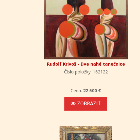
Rudolf Krivoš - Dve nahé tanečnice
Číslo položky: 162122
Cena:
22 500 €
ZOBRAZIŤ