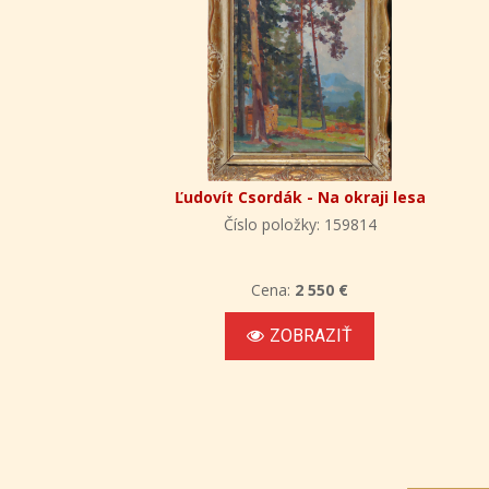
Ľudovít Csordák - Na okraji lesa
Číslo položky: 159814
Cena:
2 550 €
ZOBRAZIŤ