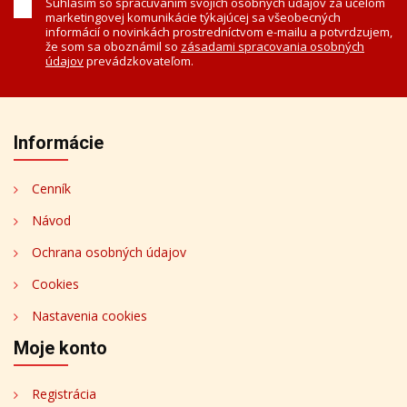
Súhlasím so spracúvaním svojich osobných údajov za účelom
marketingovej komunikácie týkajúcej sa všeobecných
informácií o novinkách prostredníctvom e-mailu a potvrdzujem,
že som sa oboznámil so
zásadami spracovania osobných
údajov
prevádzkovateľom.
Informácie
Cenník
Návod
Ochrana osobných údajov
Cookies
Nastavenia cookies
Moje konto
Registrácia