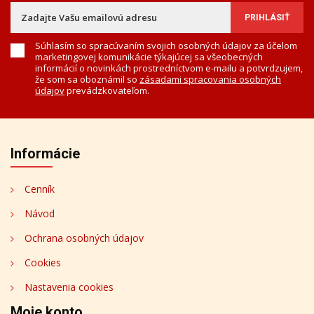
Súhlasím so spracúvaním svojich osobných údajov za účelom
marketingovej komunikácie týkajúcej sa všeobecných
informácií o novinkách prostredníctvom e-mailu a potvrdzujem,
že som sa oboznámil so
zásadami spracovania osobných
údajov
prevádzkovateľom.
Informácie
Cenník
Návod
Ochrana osobných údajov
Cookies
Nastavenia cookies
Moje konto