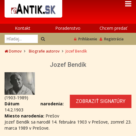
Kontakt
Poradenstvo
Chcem predať
Prihlásenie
Registrácia
Domov
Biografie autorov
Jozef Bendík
Jozef Bendík
(1903-1989)
ZOBRAZIŤ SIGNATÚRY
Dátum narodenia:
14.2.1903
Miesto narodenia:
Prešov
Jozef Bendík sa narodil 14. februára 1903 v Prešove, zomrel 23.
marca 1989 v Prešove.