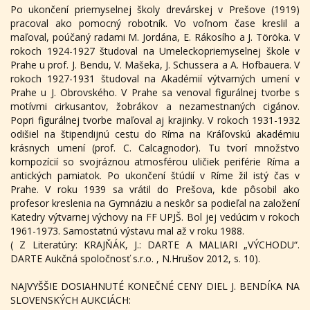
Po ukončení priemyselnej školy drevárskej v Prešove (1919)
pracoval ako pomocný robotník. Vo voľnom čase kreslil a
maľoval, poúčaný radami M. Jordána, E. Rákosího a J. Töröka. V
rokoch 1924-1927 študoval na Umeleckopriemyselnej škole v
Prahe u prof. J. Bendu, V. Mašeka, J. Schussera a A. Hofbauera. V
rokoch 1927-1931 študoval na Akadémií výtvarných umení v
Prahe u J. Obrovského. V Prahe sa venoval figurálnej tvorbe s
motívmi cirkusantov, žobrákov a nezamestnaných cigánov.
Popri figurálnej tvorbe maľoval aj krajinky. V rokoch 1931-1932
odišiel na štipendijnú cestu do Ríma na Kráľovskú akadémiu
krásnych umení (prof. C. Calcagnodor). Tu tvorí množstvo
kompozícií so svojráznou atmosférou uličiek periférie Ríma a
antických pamiatok. Po ukončení štúdií v Ríme žil istý čas v
Prahe. V roku 1939 sa vrátil do Prešova, kde pôsobil ako
profesor kreslenia na Gymnáziu a neskôr sa podieľal na založení
Katedry výtvarnej výchovy na FF UPJŠ. Bol jej vedúcim v rokoch
1961-1973. Samostatnú výstavu mal až v roku 1988.
( Z Literatúry: KRAJŇÁK, J.: DARTE A MALIARI „VÝCHODU“.
DARTE Aukčná spoločnosť s.r.o. , N.Hrušov 2012, s. 10).
NAJVYŠŠIE DOSIAHNUTÉ KONEČNÉ CENY DIEL J. BENDÍKA NA
SLOVENSKÝCH AUKCIÁCH: