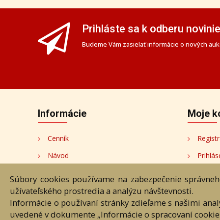
Prihláste sa k odberu novini
Budeme Vám zasielať informácie o nových aukc
Informácie
Moje k
Cenník
Registr
Návod
Prihlás
Ochrana osobných údajov
Moje k
Súbory cookies používame na zabezpečenie správneho
užívateľského prostredia a analýzu návštevnosti.
Cookies
Moji au
Informácie o používaní stránky zdieľame s našimi ana
Nastavenia cookies
uvedené v dokumente „Informácie o spracovaní cookie