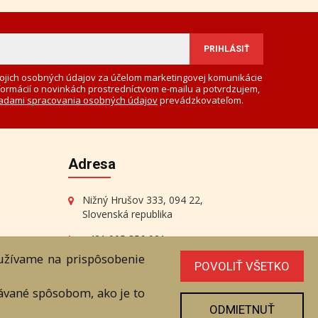
ojich osobných údajov za účelom marketingovej komunikácie
formácií o novinkách prostredníctvom e-mailu a potvrdzujem,
adami spracovania osobných údajov
prevádzkovateľom.
Adresa
Nižný Hrušov 333, 094 22,
Slovenská republika
+421 905 356 921
+421 905 959 101
oužívame na prispôsobenie
POVOLIŤ VŠETKO
eantik@eantik.sk
vávané spôsobom, ako je to
ODMIETNUŤ