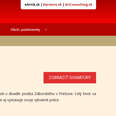
eAntik.sk
|
Dartesro.sk
|
ArtConsulting.sk
Obch. podmienky
ZOBRAZIŤ SIGNATÚRY
sér v divadle Jonáša Záborského v Prešove. Celý život sa
 aj vystavuje svoje výtvarné práce.