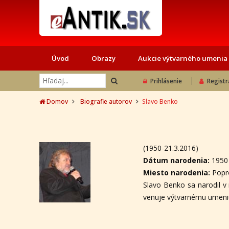
Úvod
Obrazy
Aukcie výtvarného umenia
Prihlásenie
Registr
Domov
Biografie autorov
Slavo Benko
(1950-21.3.2016)
Dátum narodenia:
1950
Miesto narodenia:
Popr
Slavo Benko sa narodil v 
venuje výtvarnému umeniu