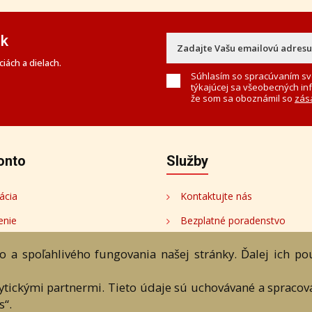
ek
iách a dielach.
Súhlasím so spracúvaním sv
týkajúcej sa všeobecných in
že som sa oboznámil so
zás
onto
Služby
ácia
Kontaktujte nás
enie
Bezplatné poradenstvo
onto
 a spoľahlivého fungovania našej stránky. Ďalej ich p
tori
lytickými partnermi. Tieto údaje sú uchovávané a spraco
s“.