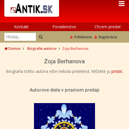
Kontakt
Poradenstvo
Chcem predať
Prihlásenie
Registrácia
Domov
Biografie autorov
Zoja Berhanova
Zoja Berhanova
Biografia tohto autora ešte nebola pridelená. Môžete ju
pridať
.
Autorove diela v priamom predaji