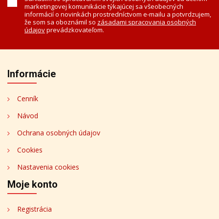
marketingovej komunikácie týkajúcej sa všeobecných
informácií o novinkách prostredníctvom e-mailu a potvrdzujem,
že som sa oboznámil so
zásadami spracovania osobných
údajov
prevádzkovateľom.
Informácie
Cenník
Návod
Ochrana osobných údajov
Cookies
Nastavenia cookies
Moje konto
Registrácia