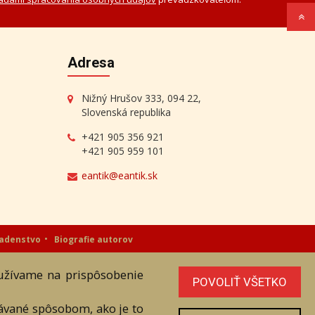
Adresa
Nižný Hrušov 333, 094 22,
Slovenská republika
+421 905 356 921
+421 905 959 101
eantik@eantik.sk
radenstvo
Biografie autorov
oužívame na prispôsobenie
níka. Všetky práva sú vyhradené.
POVOLIŤ VŠETKO
vávané spôsobom, ako je to