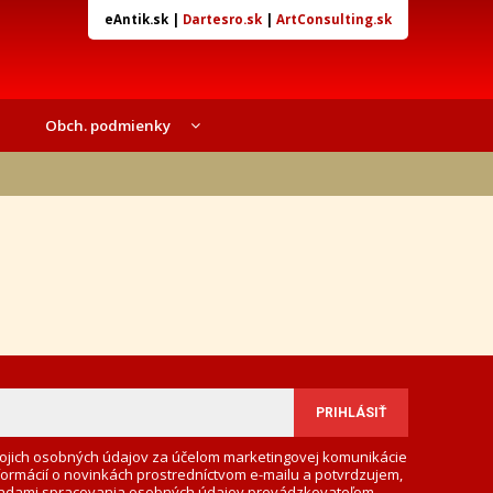
eAntik.sk
|
Dartesro.sk
|
ArtConsulting.sk
Obch. podmienky
ojich osobných údajov za účelom marketingovej komunikácie
formácií o novinkách prostredníctvom e-mailu a potvrdzujem,
adami spracovania osobných údajov
prevádzkovateľom.