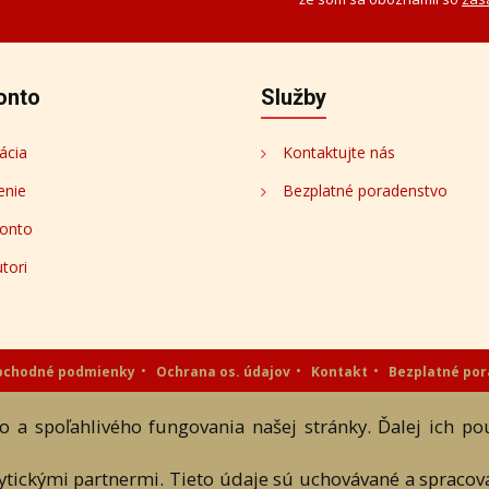
onto
Služby
ácia
Kontaktujte nás
enie
Bezplatné poradenstvo
onto
tori
bchodné podmienky
Ochrana os. údajov
Kontakt
Bezplatné po
eAntik.sk © 2007 - 2026
 a spoľahlivého fungovania našej stránky. Ďalej ich p
 a textových súčastí tejto stránky je podmienené výslovným súhlasom jej vlast
lytickými partnermi. Tieto údaje sú uchovávané a spraco