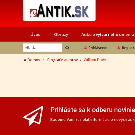
Úvod
Obrazy
Aukcie výtvarného umenia
Prihlásenie
Registr
Domov
Biografie autorov
William Body
Prihláste sa k odberu novini
Budeme Vám zasielať informácie o nových aukc