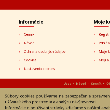
Informácie
Moje k
Cenník
Registr
Návod
Prihlás
Ochrana osobných údajov
Moje k
Cookies
Moji au
Nastavenia cookies
Úvod
Návod
Cenník
O
Súbory cookies používame na zabezpečenie správneho
Akékoľvek používanie obrazových
užívateľského prostredia a analýzu návštevnosti.
Informácie o používaní stránky zdieľame s našimi ana