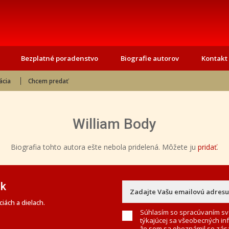
Bezplatné poradenstvo
Biografie autorov
Kontakt
ácia
Chcem predať
William Body
Biografia tohto autora ešte nebola pridelená. Môžete ju
pridať
.
ek
iách a dielach.
Súhlasím so spracúvaním sv
týkajúcej sa všeobecných in
že som sa oboznámil so
zás