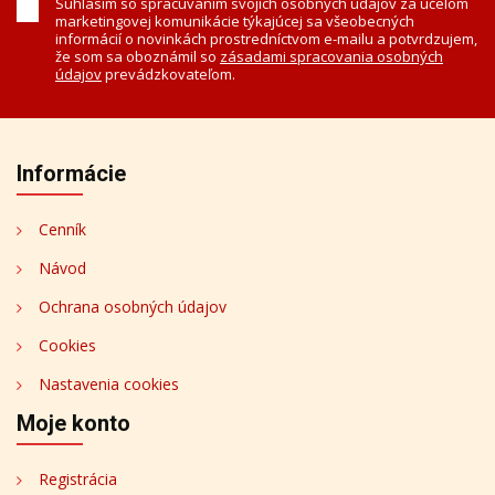
Súhlasím so spracúvaním svojich osobných údajov za účelom
marketingovej komunikácie týkajúcej sa všeobecných
informácií o novinkách prostredníctvom e-mailu a potvrdzujem,
že som sa oboznámil so
zásadami spracovania osobných
údajov
prevádzkovateľom.
Informácie
Cenník
Návod
Ochrana osobných údajov
Cookies
Nastavenia cookies
Moje konto
Registrácia