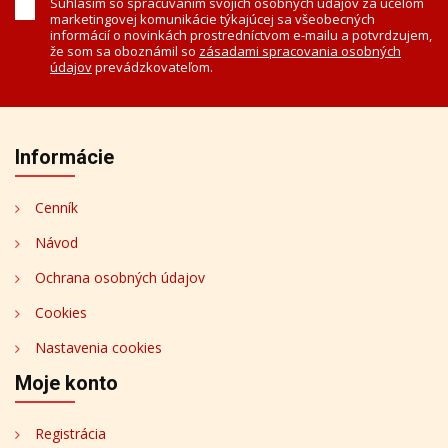
Súhlasím so spracúvaním svojich osobných údajov za účelom
marketingovej komunikácie týkajúcej sa všeobecných
informácií o novinkách prostredníctvom e-mailu a potvrdzujem,
že som sa oboznámil so
zásadami spracovania osobných
údajov
prevádzkovateľom.
Informácie
Cenník
Návod
Ochrana osobných údajov
Cookies
Nastavenia cookies
Moje konto
Registrácia