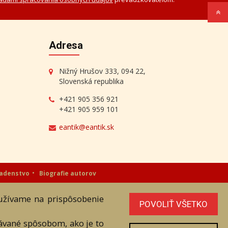
Adresa
Nižný Hrušov 333, 094 22,
Slovenská republika
+421 905 356 921
+421 905 959 101
eantik@eantik.sk
radenstvo
Biografie autorov
oužívame na prispôsobenie
níka. Všetky práva sú vyhradené.
POVOLIŤ VŠETKO
vávané spôsobom, ako je to