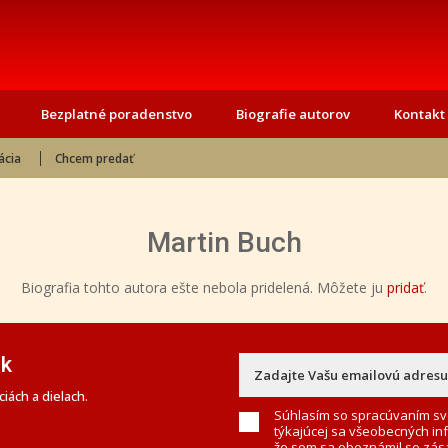
Bezplatné poradenstvo
Biografie autorov
Kontakt
ácia
Chcem predať
Martin Buch
Biografia tohto autora ešte nebola pridelená. Môžete ju
pridať
.
ek
iách a dielach.
Súhlasím so spracúvaním sv
týkajúcej sa všeobecných in
že som sa oboznámil so
zás