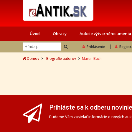
Úvod
Obrazy
Aukcie výtvarného umenia
Prihlásenie
Registr
Domov
Biografie autorov
Martin Buch
Prihláste sa k odberu novini
Budeme Vám zasielať informácie o nových aukc