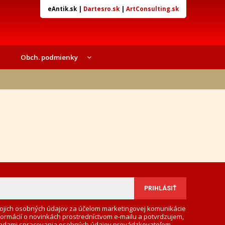
eAntik.sk
|
Dartesro.sk
|
ArtConsulting.sk
Obch. podmienky
ojich osobných údajov za účelom marketingovej komunikácie
formácií o novinkách prostredníctvom e-mailu a potvrdzujem,
adami spracovania osobných údajov
prevádzkovateľom.