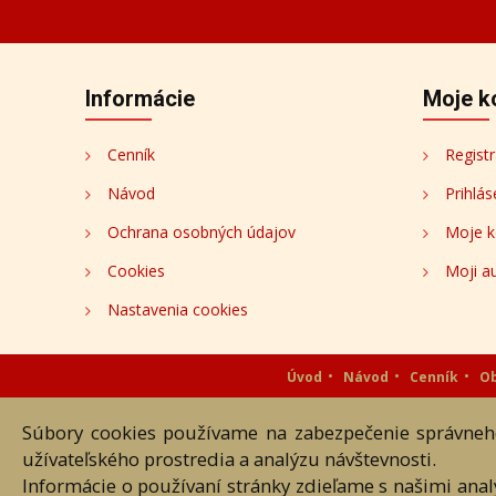
Informácie
Moje k
Cenník
Registr
Návod
Prihlás
Ochrana osobných údajov
Moje k
Cookies
Moji au
Nastavenia cookies
Úvod
Návod
Cenník
O
Súbory cookies používame na zabezpečenie správneho
Akékoľvek používanie obrazových
užívateľského prostredia a analýzu návštevnosti.
Informácie o používaní stránky zdieľame s našimi ana