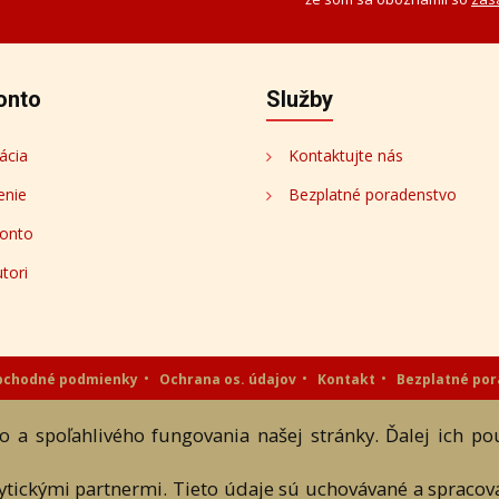
onto
Služby
ácia
Kontaktujte nás
enie
Bezplatné poradenstvo
onto
tori
bchodné podmienky
Ochrana os. údajov
Kontakt
Bezplatné po
eAntik.sk © 2007 - 2026
 a spoľahlivého fungovania našej stránky. Ďalej ich p
 a textových súčastí tejto stránky je podmienené výslovným súhlasom jej vlast
lytickými partnermi. Tieto údaje sú uchovávané a spraco