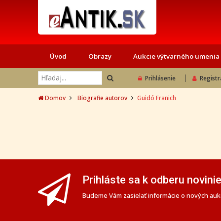
Úvod
Obrazy
Aukcie výtvarného umenia
Prihlásenie
Registr
Domov
Biografie autorov
Guidó Franich
Prihláste sa k odberu novini
Budeme Vám zasielať informácie o nových aukc