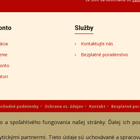
onto
Služby
ácia
Kontaktujte nás
enie
Bezplatné poradenstvo
onto
tori
bchodné podmienky
Ochrana os. údajov
Kontakt
Bezplatné po
eAntik.sk © 2007 - 2026
 a spoľahlivého fungovania našej stránky. Ďalej ich p
 a textových súčastí tejto stránky je podmienené výslovným súhlasom jej vlast
lytickými partnermi. Tieto údaje sú uchovávané a spraco