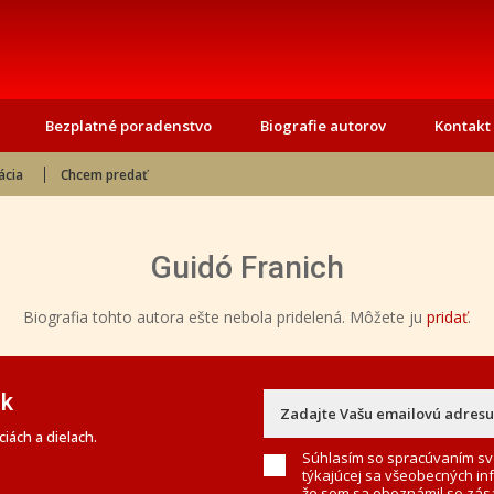
Bezplatné poradenstvo
Biografie autorov
Kontakt
ácia
Chcem predať
Guidó Franich
Biografia tohto autora ešte nebola pridelená. Môžete ju
pridať
.
ek
iách a dielach.
Súhlasím so spracúvaním sv
týkajúcej sa všeobecných in
že som sa oboznámil so
zás