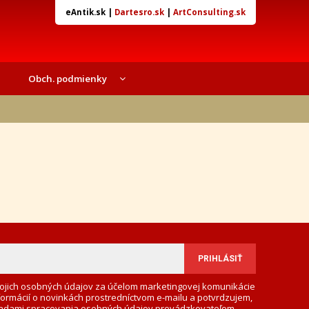
eAntik.sk
|
Dartesro.sk
|
ArtConsulting.sk
Obch. podmienky
ojich osobných údajov za účelom marketingovej komunikácie
formácií o novinkách prostredníctvom e-mailu a potvrdzujem,
adami spracovania osobných údajov
prevádzkovateľom.