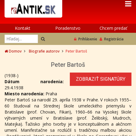
Kontakt
Poradenstvo
Chcem predať
Prihlásenie
Registrácia
Domov
Biografie autorov
Peter Bartoš
Peter Bartoš
(1938-)
ZOBRAZIŤ SIGNATÚRY
Dátum narodenia:
29.4.1938
Miesto narodenia:
Praha
Peter Bartoš sa narodil 29. apríla 1938 v Prahe. V rokoch 1955–
60 študoval na Strednej škole umeleckého priemyslu v
Bratislave (prof. Chovan, Fikari), 1960–66 na Vysokej škole
výtvarných umení v Bratislave (prof. Želibský, Mudroch,
Matejka). Ťažisko jeho tvorby je v konceptuálnom a akčnom
umení. Manifestačne sa rozlúčil s tradičnou maľbou akciou