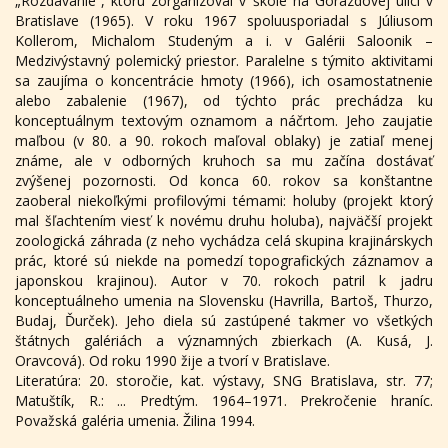
„Rozdávanie“, ktorú zorganizoval v škole na Gorazdovej ulici v
Bratislave (1965). V roku 1967 spoluusporiadal s Júliusom
Kollerom, Michalom Studeným a i. v Galérii Saloonik –
Medzivýstavný polemický priestor. Paralelne s týmito aktivitami
sa zaujíma o koncentrácie hmoty (1966), ich osamostatnenie
alebo zabalenie (1967), od týchto prác prechádza ku
konceptuálnym textovým oznamom a náčrtom. Jeho zaujatie
maľbou (v 80. a 90. rokoch maľoval oblaky) je zatiaľ menej
známe, ale v odborných kruhoch sa mu začína dostávať
zvýšenej pozornosti. Od konca 60. rokov sa konštantne
zaoberal niekoľkými profilovými témami: holuby (projekt ktorý
mal šľachtením viesť k novému druhu holuba), najväčší projekt
zoologická záhrada (z neho vychádza celá skupina krajinárskych
prác, ktoré sú niekde na pomedzí topografických záznamov a
japonskou krajinou). Autor v 70. rokoch patril k jadru
konceptuálneho umenia na Slovensku (Havrilla, Bartoš, Thurzo,
Budaj, Ďurček). Jeho diela sú zastúpené takmer vo všetkých
štátnych galériách a významných zbierkach (A. Kusá, J.
Oravcová). Od roku 1990 žije a tvorí v Bratislave.
Literatúra: 20. storočie, kat. výstavy, SNG Bratislava, str. 77;
Matuštík, R.: ... Predtým. 1964–1971. Prekročenie hraníc.
Považská galéria umenia. Žilina 1994.