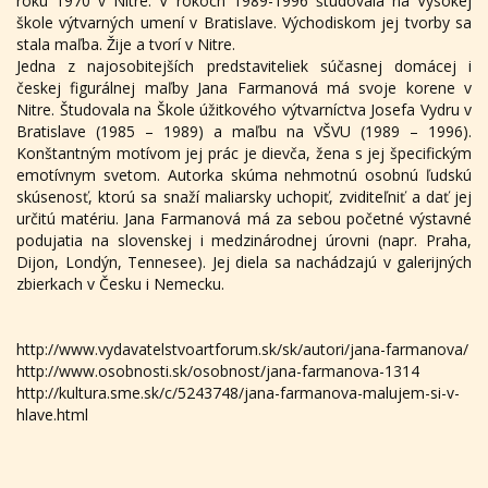
roku 1970 v Nitre. V rokoch 1989-1996 študovala na Vysokej
škole výtvarných umení v Bratislave. Východiskom jej tvorby sa
stala maľba. Žije a tvorí v Nitre.
Jedna z najosobitejších predstaviteliek súčasnej domácej i
českej figurálnej maľby Jana Farmanová má svoje korene v
Nitre. Študovala na Škole úžitkového výtvarníctva Josefa Vydru v
Bratislave (1985 – 1989) a maľbu na VŠVU (1989 – 1996).
Konštantným motívom jej prác je dievča, žena s jej špecifickým
emotívnym svetom. Autorka skúma nehmotnú osobnú ľudskú
skúsenosť, ktorú sa snaží maliarsky uchopiť, zviditeľniť a dať jej
určitú matériu. Jana Farmanová má za sebou početné výstavné
podujatia na slovenskej i medzinárodnej úrovni (napr. Praha,
Dijon, Londýn, Tennesee). Jej diela sa nachádzajú v galerijných
zbierkach v Česku i Nemecku.
http://www.vydavatelstvoartforum.sk/sk/autori/jana-farmanova/
http://www.osobnosti.sk/osobnost/jana-farmanova-1314
http://kultura.sme.sk/c/5243748/jana-farmanova-malujem-si-v-
hlave.html