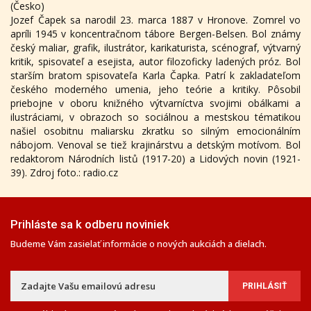
(Česko)
Jozef Čapek sa narodil 23. marca 1887 v Hronove. Zomrel vo
apríli 1945 v koncentračnom tábore Bergen-Belsen. Bol známy
český maliar, grafik, ilustrátor, karikaturista, scénograf, výtvarný
kritik, spisovateľ a esejista, autor filozoficky ladených próz. Bol
starším bratom spisovateľa Karla Čapka. Patrí k zakladateľom
českého moderného umenia, jeho teórie a kritiky. Pôsobil
priebojne v oboru knižného výtvarníctva svojimi obálkami a
ilustráciami, v obrazoch so sociálnou a mestskou tématikou
našiel osobitnu maliarsku zkratku so silným emocionálním
nábojom. Venoval se tiež krajinárstvu a detským motívom. Bol
redaktorom Národních listů (1917-20) a Lidových novin (1921-
39). Zdroj foto.: radio.cz
Prihláste sa k odberu noviniek
Budeme Vám zasielať informácie o nových aukciách a dielach.