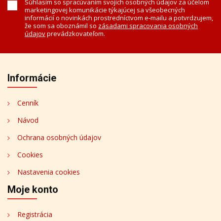
Súhlasím so spracúvaním svojich osobných údajov za účelom
marketingovej komunikácie týkajúcej sa všeobecných
informácií o novinkách prostredníctvom e-mailu a potvrdzujem,
že som sa oboznámil so
zásadami spracovania osobných
údajov
prevádzkovateľom.
Informácie
Cenník
Návod
Ochrana osobných údajov
Cookies
Nastavenia cookies
Moje konto
Registrácia