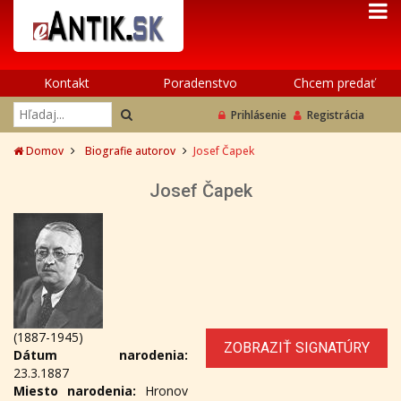
Kontakt
Poradenstvo
Chcem predať
Prihlásenie
Registrácia
Domov
Biografie autorov
Josef Čapek
Josef Čapek
(1887-1945)
ZOBRAZIŤ SIGNATÚRY
Dátum narodenia:
23.3.1887
Miesto narodenia:
Hronov