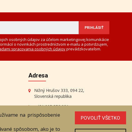
ojich osobných údajov za účelom marketingovej komunikácie
formácií o novinkách prostredníctvom e-mailu a potvrdzujem,
adami spracovania osobných údajov
prevádzkovateľom.
Adresa
Nižný Hrušov 333, 094 22,
Slovenská republika
+421 905 356 921
+421 905 959 101
oužívame na prispôsobenie
POVOLIŤ VŠETKO
eantik@eantik.sk
vávané spôsobom, ako je to