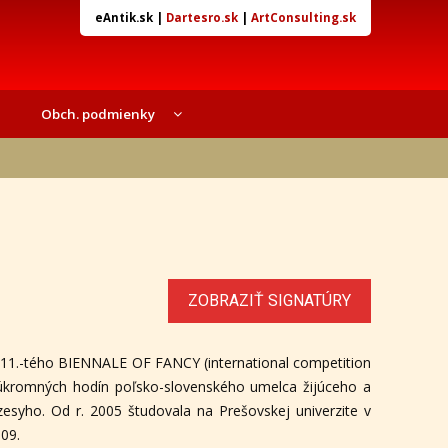
eAntik.sk
|
Dartesro.sk
|
ArtConsulting.sk
Obch. podmienky
ZOBRAZIŤ SIGNATÚRY
ila 11.-tého BIENNALE OF FANCY (international competition
 súkromných hodín poľsko-slovenského umelca žijúceho a
syho. Od r. 2005 študovala na Prešovskej univerzite v
009.