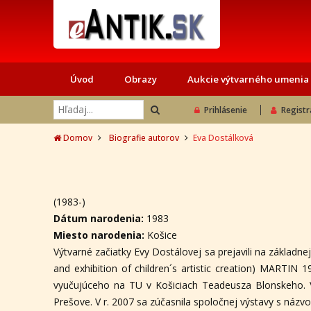
Úvod
Obrazy
Aukcie výtvarného umenia
Prihlásenie
Registr
Domov
Biografie autorov
Eva Dostálková
(1983-)
Dátum narodenia:
1983
Miesto narodenia:
Košice
Výtvarné začiatky Evy Dostálovej sa prejavili na základn
and exhibition of children´s artistic creation) MARTI
vyučujúceho na TU v Košiciach Teadeusza Blonskeho. V
Prešove. V r. 2007 sa zúčasnila spoločnej výstavy s náz