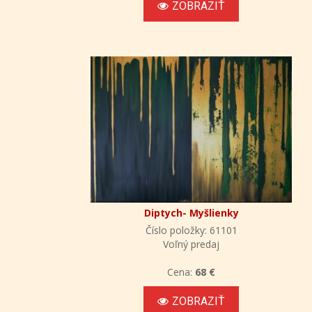
ZOBRAZIŤ
Diptych- Myšlienky
Číslo položky: 61101
Voľný predaj
Cena:
68 €
ZOBRAZIŤ