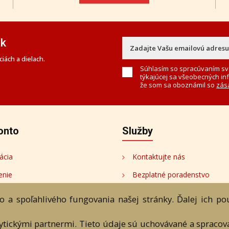
ek
iách a dielach.
Súhlasím so spracúvaním sv
týkajúcej sa všeobecných in
že som sa oboznámil so
zás
onto
Služby
ácia
Kontaktujte nás
enie
Bezplatné poradenstvo
onto
 a spoľahlivého fungovania našej stránky. Ďalej ich p
tori
lytickými partnermi. Tieto údaje sú uchovávané a spraco