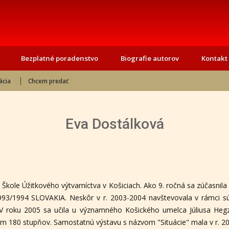
Bezplatné poradenstvo
Biografie autorov
Kontakt
ácia
Chcem predať
Eva Dostálková
ej Škole Úžitkového výtvarníctva v Košiciach. Ako 9. ročná sa zúčasn
N 1993/1994 SLOVAKIA. Neskôr v r. 2003-2004 navštevovala v rámci
 roku 2005 sa učila u významného Košického umelca Júliusa Hegze
vom 180 stupňov. Samostatnú výstavu s názvom "Situácie" mala v r. 2