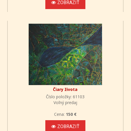
ZOBRAZIŤ
Čiary života
Číslo položky: 61103
Voľný predaj
Cena:
150 €
ZOBRAZIŤ