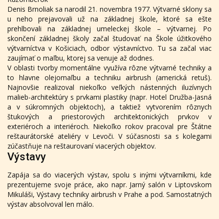
Denis Brnoliak sa narodil 21. novembra 1977. Výtvarné sklony sa
u neho prejavovali už na základnej škole, ktoré sa ešte
prehlbovali na základnej umeleckej škole – výtvarnej. Po
skončení základnej školy začal študovať na Škole úžitkového
výtvarníctva v Košiciach, odbor výstavníctvo. Tu sa začal viac
zaujímať o maľbu, ktorej sa venuje až dodnes.
V oblasti tvorby momentálne využíva rôzne výtvarné techniky a
to hlavne olejomaľbu a techniku airbrush (americká retuš).
Najnovšie realizoval niekoľko veľkých nástenných iluzívnych
malieb-architektúry s prvkami plastiky (napr. Hotel Družba-Jasná
a v súkromných objektoch), a taktiež vytvorením rôznych
štukových a priestorových architektonických prvkov v
exteriéroch a interiéroch. Niekoľko rokov pracoval pre Štátne
reštaurátorské ateliéry v Levoči. V súčasnosti sa s kolegami
zúčastňuje na reštaurovaní viacerých objektov.
Výstavy
Zapája sa do viacerých výstav, spolu s inými výtvarníkmi, kde
prezentujeme svoje práce, ako napr. Jarný salón v Liptovskom
Mikuláši, Výstavy techniky airbrush v Prahe a pod. Samostatných
výstav absolvoval len málo.