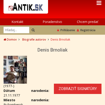
Kontakt
Poradenstvo
Chcem predať
Prihlásenie
Registrácia
Domov
Biografie autorov
Denis Brnoliak
Denis Brnoliak
(1977-)
ZOBRAZIŤ SIGNATÚRY
Dátum narodenia:
21.11.1977
Miesto narodenia:
Ružomberok