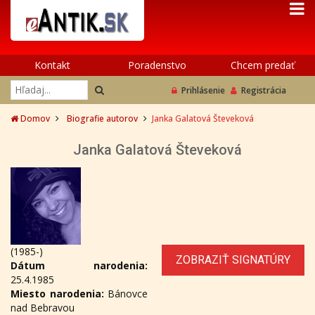
Kontakt
Poradenstvo
Chcem predať
Prihlásenie
Registrácia
Domov
Biografie autorov
Janka Galatová Števeková
Janka Galatová Števeková
(1985-)
ZOBRAZIŤ SIGNATÚRY
Dátum narodenia:
25.4.1985
Miesto narodenia:
Bánovce
nad Bebravou