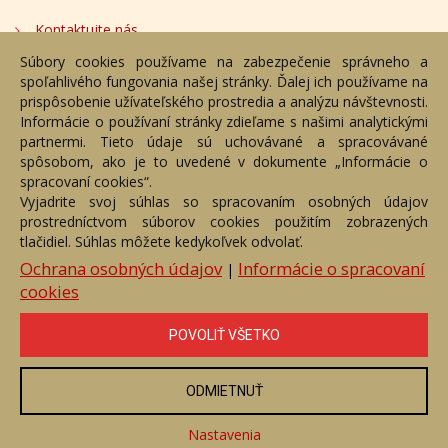
Kontaktujte nás
Súbory cookies používame na zabezpečenie správneho a
Bezplatné poradenstvo
spoľahlivého fungovania našej stránky. Ďalej ich používame na
Adresa
prispôsobenie užívateľského prostredia a analýzu návštevnosti.
Informácie o používaní stránky zdieľame s našimi analytickými
partnermi. Tieto údaje sú uchovávané a spracovávané
Nižný Hrušov 333, 094 22,
spôsobom, ako je to uvedené v dokumente „Informácie o
Slovenská republika
spracovaní cookies“.
Vyjadrite svoj súhlas so spracovaním osobných údajov
+421 905 356 921
prostredníctvom súborov cookies použitím zobrazených
+421 905 959 101
tlačidiel. Súhlas môžete kedykoľvek odvolať.
eantik@eantik.sk
Ochrana osobných údajov
Informácie o spracovaní
|
cookies
Úvod
Návod
Cenník
Obchodné podmienky
POVOLIŤ VŠETKO
Ochrana os. údajov
Kontakt
Bezplatné poradenstvo
Biografie autorov
ODMIETNUŤ
eAntik.sk © 2007 - 2026
Akékoľvek používanie obrazových a textových súčastí tejto stránky je
podmienené výslovným súhlasom jej vlastníka. Všetky práva sú
Nastavenia
vyhradené.