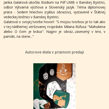
Janka Galatová ukočila štúdium na Pdf UMB v Banskej Bystrici,
odbor Výtvarná výchova a Slovenský jazyk. Téma diplomovej
práce - Sedem hriechov (cyklus obrazov), vystavené v Štátnej
vedeckej knižnici v Banskej Bystrici.
Galatová o svojej tvorbe hovorí: "S mojou tvorbou je to tak ako
v tej nádhernej veršovanej rozprávke Milana Rúfusa "Mahuliena
alebo O čom je krása": Najprv je obraz...zavesený v krvi, v
pamäti, na stene..."
Autorove diela v priamom predaji