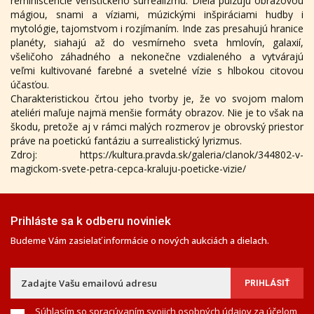
reminiscencie veristického surrealizmu. Diela pulzujú obrazovou
mágiou, snami a víziami, múzickými inšpiráciami hudby i
mytológie, tajomstvom i rozjímaním. Inde zas presahujú hranice
planéty, siahajú až do vesmírneho sveta hmlovín, galaxií,
všeličoho záhadného a nekonečne vzdialeného a vytvárajú
veľmi kultivované farebné a svetelné vízie s hlbokou citovou
účasťou.
Charakteristickou črtou jeho tvorby je, že vo svojom malom
ateliéri maľuje najmä menšie formáty obrazov. Nie je to však na
škodu, pretože aj v rámci malých rozmerov je obrovský priestor
práve na poetickú fantáziu a surrealistický lyrizmus.
Zdroj: https://kultura.pravda.sk/galeria/clanok/344802-v-
magickom-svete-petra-cepca-kraluju-poeticke-vizie/
Prihláste sa k odberu noviniek
Budeme Vám zasielať informácie o nových aukciách a dielach.
Súhlasím so spracúvaním svojich osobných údajov za účelom