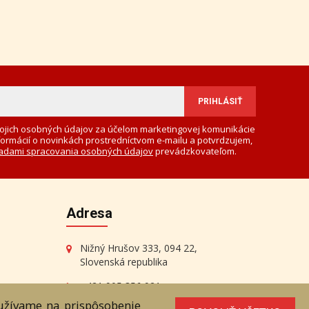
ojich osobných údajov za účelom marketingovej komunikácie
formácií o novinkách prostredníctvom e-mailu a potvrdzujem,
adami spracovania osobných údajov
prevádzkovateľom.
Adresa
Nižný Hrušov 333, 094 22,
Slovenská republika
+421 905 356 921
+421 905 959 101
oužívame na prispôsobenie