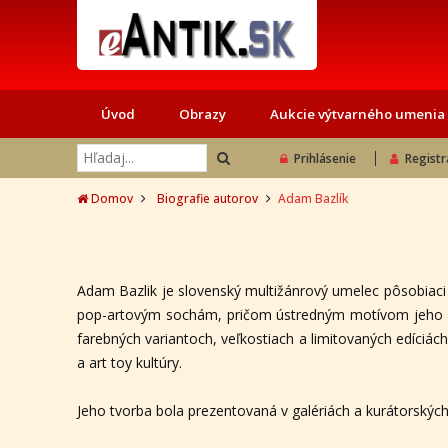
Úvod
Obrazy
Aukcie výtvarného umenia
Prihlásenie
Registr
Domov
Biografie autorov
Adam Bazlík
Adam Bazlik je slovenský multižánrový umelec pôsobia
pop-artovým sochám, pričom ústredným motívom jeho sú
farebných variantoch, veľkostiach a limitovaných edíciác
a art toy kultúry.
Jeho tvorba bola prezentovaná v galériách a kurátorských