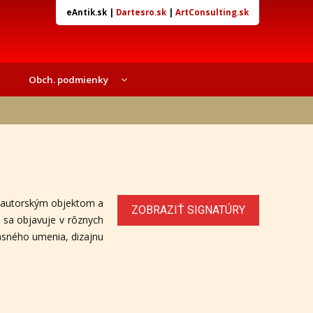
eAntik.sk
|
Dartesro.sk
|
ArtConsulting.sk
Obch. podmienky
e autorským objektom a
ZOBRAZIŤ SIGNATÚRY
 sa objavuje v rôznych
časného umenia, dizajnu