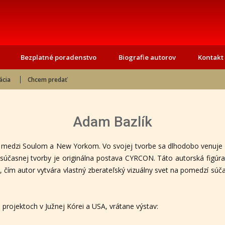
Bezplatné poradenstvo
Biografie autorov
Kontakt
ácia
Chcem predať
Adam Bazlík
ci medzi Soulom a New Yorkom. Vo svojej tvorbe sa dlhodobo venuj
časnej tvorby je originálna postava CYRCON. Táto autorská figúra
h, čím autor vytvára vlastný zberateľský vizuálny svet na pomedzí sú
 projektoch v Južnej Kórei a USA, vrátane výstav: