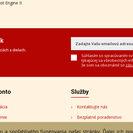
st Engine II
ek
iách a dielach.
Súhlasím so spracúvaním sv
týkajúcej sa všeobecných in
že som sa oboznámil so
zás
onto
Služby
ácia
Kontaktujte nás
enie
Bezplatné poradenstvo
onto
 a spoľahlivého fungovania našej stránky. Ďalej ich p