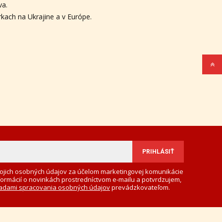
va.
kach na Ukrajine a v Európe.
ojich osobných údajov za účelom marketingovej komunikácie
formácií o novinkách prostredníctvom e-mailu a potvrdzujem,
adami spracovania osobných údajov
prevádzkovateľom.