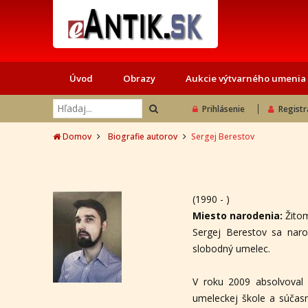
Úvod
Obrazy
Aukcie výtvarného umenia
Prihlásenie
Registr
Domov
Biografie autorov
Sergej Berestov
(1990 - )
Miesto narodenia:
Žito
Sergej Berestov sa naro
slobodný umelec.
V roku 2009 absolvoval
umeleckej škole a súčasn