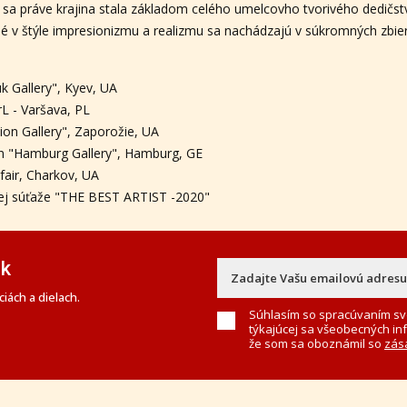
sa práve krajina stala základom celého umelcovho tvorivého dedičst
 v štýle impresionizmu a realizmu sa nachádzajú v súkromných zbier
uk Gallery", Kyev, UA
irL - Varšava, PL
nion Gallery", Zaporožie, UA
ion "Hamburg Gallery", Hamburg, GE
fair, Charkov, UA
nej súťaže "THE BEST ARTIST -2020"
ek
iách a dielach.
Súhlasím so spracúvaním sv
týkajúcej sa všeobecných in
že som sa oboznámil so
zás