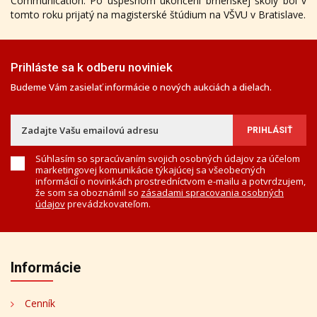
Communication. Po úspešnom ukončení brnenskej školy bol v
tomto roku prijatý na magisterské štúdium na VŠVU v Bratislave.
Prihláste sa k odberu noviniek
Budeme Vám zasielať informácie o nových aukciách a dielach.
Súhlasím so spracúvaním svojich osobných údajov za účelom
marketingovej komunikácie týkajúcej sa všeobecných
informácií o novinkách prostredníctvom e-mailu a potvrdzujem,
že som sa oboznámil so
zásadami spracovania osobných
údajov
prevádzkovateľom.
Informácie
Cenník