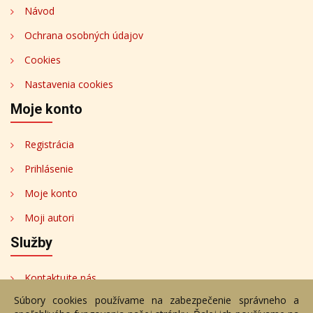
Návod
Ochrana osobných údajov
Cookies
Nastavenia cookies
Moje konto
Registrácia
Prihlásenie
Moje konto
Moji autori
Služby
Kontaktujte nás
Súbory cookies používame na zabezpečenie správneho a
Bezplatné poradenstvo