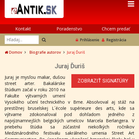
Kontakt
Poradenstvo
Chcem predať
Prihlásenie
Registrácia
Domov
Biografie autorov
Juraj Ďuriš
Juraj Ďuriš
Juraj je mysľou maliar, dušou
ZOBRAZIŤ SIGNATÚRY
street arter. Bakalárske
štúdium začal v roku 2010 na
Fakulte výtvarných umení
Vysokého učení technického v Brne. Absolvoval aj stáž na
prestížnej bruselskej L´école supérieure des arts, kde sa
výtvarne zdokonaľoval pod dohľadom jedného z
najvýznamnejších belgických umelcov Marcela Berlangera. V
priebehu štúdia sa zúčastnil niekoľkých ročníkov
Medzinárodného festivalu sakrálneho umenia Street Art