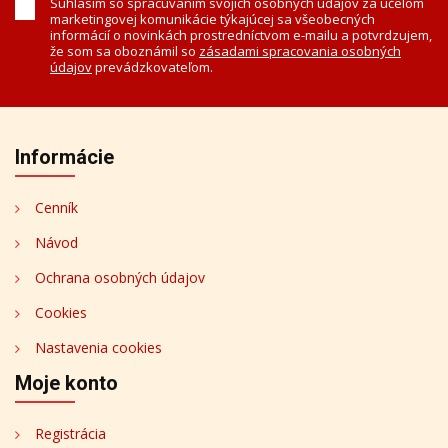
Súhlasím so spracúvaním svojich osobných údajov za účelom
marketingovej komunikácie týkajúcej sa všeobecných
informácií o novinkách prostredníctvom e-mailu a potvrdzujem,
že som sa oboznámil so
zásadami spracovania osobných
údajov
prevádzkovateľom.
Informácie
Cenník
Návod
Ochrana osobných údajov
Cookies
Nastavenia cookies
Moje konto
Registrácia