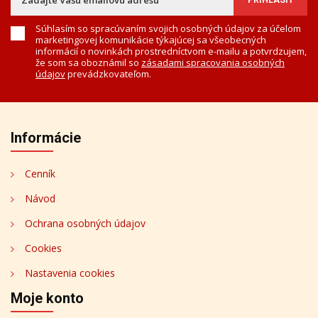
Súhlasím so spracúvaním svojich osobných údajov za účelom
marketingovej komunikácie týkajúcej sa všeobecných
informácií o novinkách prostredníctvom e-mailu a potvrdzujem,
že som sa oboznámil so
zásadami spracovania osobných
údajov
prevádzkovateľom.
Informácie
Cenník
Návod
Ochrana osobných údajov
Cookies
Nastavenia cookies
Moje konto