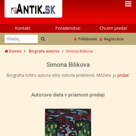
Kontakt
Poradenstvo
Chcem predať
Prihlásenie
Registrácia
Domov
Biografie autorov
Simona Bilikova
Simona Bilikova
Biografia tohto autora ešte nebola pridelená. Môžete ju
pridať
.
Autorove diela v priamom predaji