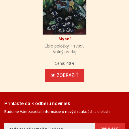
Myseľ
Číslo položky: 117099
Voľný predaj
Cena:
40 €
ZOBRAZIŤ
Prihláste sa k odberu noviniek
Budeme Vám zasielať informácie o nových aukciách a dielach.