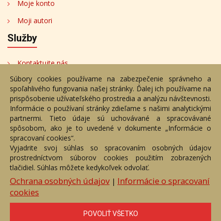
Moje konto
Moji autori
Služby
Kontaktujte nás
Súbory cookies používame na zabezpečenie správneho a
Bezplatné poradenstvo
spoľahlivého fungovania našej stránky. Ďalej ich používame na
Adresa
prispôsobenie užívateľského prostredia a analýzu návštevnosti.
Informácie o používaní stránky zdieľame s našimi analytickými
partnermi. Tieto údaje sú uchovávané a spracovávané
Nižný Hrušov 333, 094 22,
spôsobom, ako je to uvedené v dokumente „Informácie o
Slovenská republika
spracovaní cookies“.
Vyjadrite svoj súhlas so spracovaním osobných údajov
+421 905 356 921
prostredníctvom súborov cookies použitím zobrazených
+421 905 959 101
tlačidiel. Súhlas môžete kedykoľvek odvolať.
eantik@eantik.sk
Ochrana osobných údajov
Informácie o spracovaní
|
cookies
Úvod
Návod
Cenník
Obchodné podmienky
POVOLIŤ VŠETKO
Ochrana os. údajov
Kontakt
Bezplatné poradenstvo